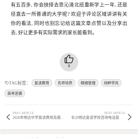
有五百多, 你会抉择去思沁清北班重新学上一年, 还是
径直去一所普通的大学呢? 欢迎于评论区域讲讲有关
你的看法, 同时也别忘记给这篇文章点赞以及分享出
去, 好让更多有实际需求的家长能看到。
0
TAG标签：
复读教育
名师培养
精细管理
纯粹学风
高考逆袭
PREV ARTICLE
NEXT ARTICLE
2026年明达中学复读费用及报名流程详解
长沙明达复读学校咨询电话是多少？师资力量究竟如何？