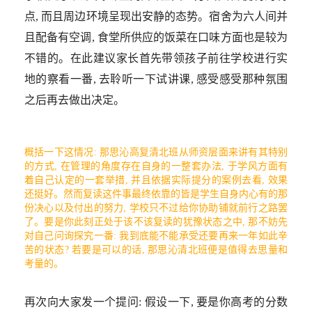
点, 而且周边环境呈现出安静的态势。宿舍为六人间并
且配备有空调, 食堂所供应的饭菜在口味方面也是较为
不错的。在此建议家长首先带领孩子前往学校进行实
地的察看一番, 去聆听一下试讲课, 感受感受那种氛围
之后再去做出决定。
概括一下这情况: 那思沁高复清北班从师资层面来讲有其特别
的方式, 在管理的角度存在自身的一整套办法, 于学风方面有
着自己认定的一套举措, 并且依据实际提分的案例去看, 效果
还挺好。然而复读这件事最终依靠的皆是学生自身内心有的那
份决心以及付出的努力, 学校只不过给你协助铺就前行之路罢
了。要是你此刻正处于该不该复读的犹豫状态之中, 那不妨先
对自己问询探究一番: 我到底能不能承受还要再来一年如此辛
苦的状态? 若要是可以的话, 那思沁清北班便是值得去思量和
考量的。
再次向大家发一个提问: 假设一下, 要是你高考的分数