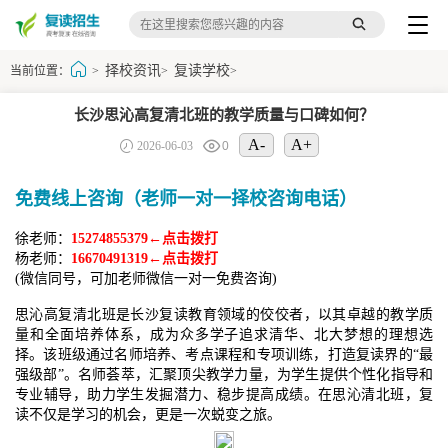
择校资讯
复读学校
当前位置：
>
>
>
长沙思沁高复清北班的教学质量与口碑如何？
A-
A+
2026-06-03
0
免费线上咨询（老师一对一择校咨询电话）
徐老师：
15274855379←点击拨打
杨老师：
16670491319←点击拨打
(微信同号，可加老师微信一对一免费咨询)
思沁高复清北班是长沙复读教育领域的佼佼者，以其卓越的教学质
量和全面培养体系，成为众多学子追求清华、北大梦想的理想选
择。该班级通过名师培养、考点课程和专项训练，打造复读界的“最
强级部”。名师荟萃，汇聚顶尖教学力量，为学生提供个性化指导和
专业辅导，助力学生发掘潜力、稳步提高成绩。在思沁清北班，复
读不仅是学习的机会，更是一次蜕变之旅。