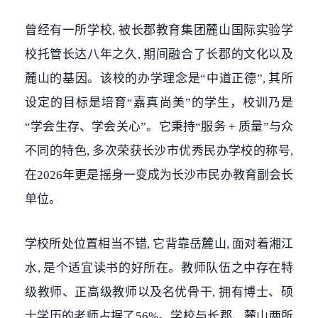
曾经有一所学校, 被长郡教育集团麓山国际实验学
校托管长达八年之久, 期间融合了长郡的文化以及
麓山的基因。该校的办学理念是“中道正德”, 其所
设定的目标是培育“嘉真尚美”的学生，校训乃是
“学会生存、学会关心”。它秉持“服务 + 质量”与众
不同的特色, 多次荣获长沙市优秀民办学校的称号,
在2026年更是摇身一变成为长沙市民办教育副会长
单位。
学校所处位置相当不错, 它背靠岳麓山, 面对着湘江
水, 是个适宜读书的好所在。教师队伍之中存在特
级教师、正高级教师以及名优骨干, 拥有博士、硕
士学历的老师占据了56%。学校与长郡、麓山两所