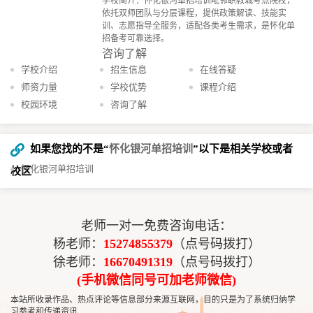
学校简介：怀化银河单招培训毗邻职教城考点院校，
依托双师团队与分层课程，提供政策解读、技能实
训、志愿指导全服务，适配各类考生需求，是怀化单
招备考可靠选择。​
咨询了解
学校介绍
招生信息
在线答疑
师资力量
学校优势
课程介绍
校园环境
咨询了解
如果您找的不是“
怀化银河单招培训
”以下是相关学校或者
怀化银河单招培训
校区
老师一对一免费咨询电话：
杨老师：
15274855379
（点号码拨打）
徐老师：
16670491319
（点号码拨打）
(手机微信同号可加老师微信)
本站所收录作品、热点评论等信息部分来源互联网，目的只是为了系统归纳学
习参考和传递资讯