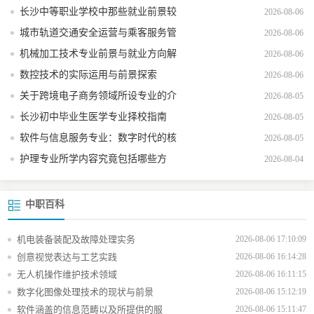
长沙中等职业学校中那些就业前景较
2026-08-06
好的热门专业
城市轨道交通安全运营与乘客服务管
2026-08-06
理
机械加工技术专业前景与就业方向解
2026-08-06
析
数控技术的实际运用与前景探索
2026-08-06
关于跨境电子商务领域所设专业的介
2026-08-05
绍
长沙初中毕业生医学专业择校指南
2026-08-05
软件与信息服务专业：数字时代的核
2026-08-05
心驱动力
护理专业所学内容究竟包括哪些方
2026-08-04
面？
中职百科
机电装备装配及故障处理实务
2026-08-06 17:10:09
创意视觉表达与工艺实践
2026-08-06 16:14:28
无人机操作维护技术领域
2026-08-06 16:11:15
数字化图像处理技术的现状与前景
2026-08-06 15:12:19
软件涵盖的信息范畴以及所提供的服
2026-08-06 15:11:47