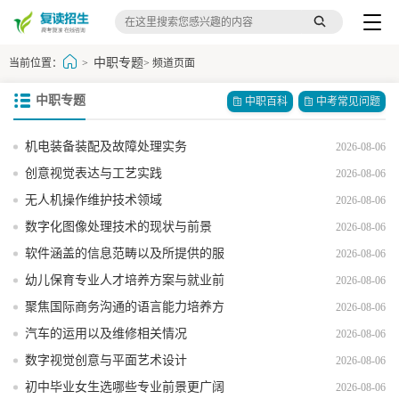
中职专题
当前位置：
>
> 频道页面
中职专题
中职百科
中考常见问题
机电装备装配及故障处理实务
2026-08-06
创意视觉表达与工艺实践
2026-08-06
无人机操作维护技术领域
2026-08-06
数字化图像处理技术的现状与前景
2026-08-06
软件涵盖的信息范畴以及所提供的服
2026-08-06
务内容
幼儿保育专业人才培养方案与就业前
2026-08-06
景分析
聚焦国际商务沟通的语言能力培养方
2026-08-06
向
汽车的运用以及维修相关情况
2026-08-06
数字视觉创意与平面艺术设计
2026-08-06
初中毕业女生选哪些专业前景更广阔
2026-08-06