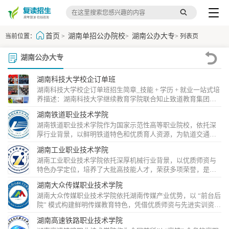
首页
湖南单招公办院校
湖南公办大专
当前位置：
>
>
> 列表页
湖南公办大专
湖南科技大学校企订单班
湖南科技大学校企订单班招生简章_技能 + 学历 + 就业一站式培
养描述：湖南科技大学继续教育学院联合知止致道教育集团开
设校企订单班，涵盖新能源汽车、大数据、计算机、机器人、
湖南铁道职业技术学院
视觉传达设计等热门专业，订单培养、入学签就业协议、学历
湖南铁道职业技术学院作为国家示范性高等职业院校，依托深
技能双提升，高薪就业有保障。...
厚行业背景，以鲜明铁道特色和优质育人资源，为轨道交通等
行业培养大量高端技能人才，就业前景广阔。​...
湖南工业职业技术学院
湖南工业职业技术学院依托深厚机械行业背景，以优质师资与
特色办学定位，培养了大批高技能人才，荣获多项荣誉，是国
家及省级示范性高职学院。​...
湖南大众传媒职业技术学院
湖南大众传媒职业技术学院依托湖南传媒产业优势，以 “前台后
院” 模式构建鲜明传媒教育特色，凭借优质师资与先进实训资
源，成为培养传媒技术技能人才的重要基地。​...
湖南高速铁路职业技术学院