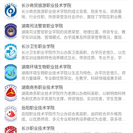
以特色人才培养模式培育了大批优秀学子，正向着高水平职业
长沙商贸旅游职业技术学院
大学目标奋进。...
长沙商贸旅游职业技术学院的成立背景、院系专业、资质基
地、行业任职、所获荣誉及社会评价，展现了学院在职业教育
领域的实力与贡献。​...
湖南司法警官职业学院
湖南司法警官职业学院的资质荣誉、地理位置、师资专业、教
学实训设施、管理模式、办学成果及所获荣誉等情况，展现了
学院的综合实力与发展风貌。​...
长沙卫生职业学院
长沙卫生职业学院作为公办医卫类高职，办学历史悠久，以完
善实训设施和特色培养模式见长，师资优质、专业齐全，学生
竞赛成绩优异，高就业率为医卫事业输送大量人才。​...
湖南环境生物职业技术学院
湖南环境生物职业技术学院以生态为特色，办学历史悠久，师
资力量雄厚，专业群优势突出，在教学、科研领域成果丰硕，
致力于培养生态领域高素质技术技能人才。​...
湖南商务职业技术学院
湖南商务职业技术学院作为老牌公办商科高职，以鲜明商科特
色和优质办学资源为支撑，师资强劲、实训完善，学生竞赛成
绩优异，获多项荣誉，致力于培养高素质湘商人才。​...
岳阳职业技术学院
岳阳职业技术学院作为公办综合类高职，由四校合并升格而
成，以优质师资、多元专业和特色培养模式为支撑，获多项荣
誉，高就业率为地方发展提供人才保障。​...
长沙职业技术学院