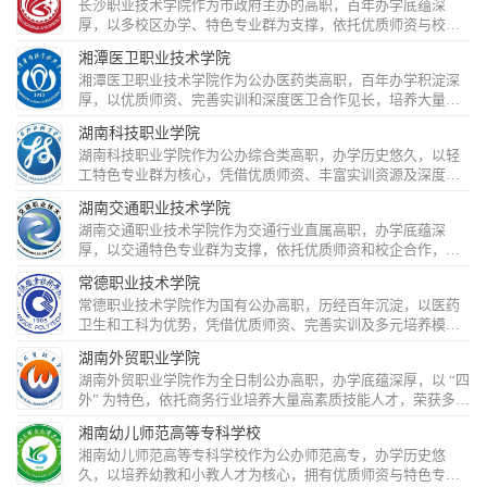
长沙职业技术学院作为市政府主办的高职，百年办学底蕴深
厚，以多校区办学、特色专业群为支撑，依托优质师资与校企
合作，获多项荣誉，正全力建设优质特色高职院校。​...
湘潭医卫职业技术学院
湘潭医卫职业技术学院作为公办医药类高职，百年办学积淀深
厚，以优质师资、完善实训和深度医卫合作见长，培养大量高
素质医卫人才，荣获多项荣誉，全力迈向全国一流目标。​...
湖南科技职业学院
湖南科技职业学院作为公办综合类高职，办学历史悠久，以轻
工特色专业群为核心，凭借优质师资、丰富实训资源及深度校
企合作，在教学科研与社会服务中成果丰硕，全力迈向一流高
湖南交通职业技术学院
职目标。​...
湖南交通职业技术学院作为交通行业直属高职，办学底蕴深
厚，以交通特色专业群为支撑，依托优质师资和校企合作，保
障高就业率，全力建设国内一流高职院校。​...
常德职业技术学院
常德职业技术学院作为国有公办高职，历经百年沉淀，以医药
卫生和工科为优势，凭借优质师资、完善实训及多元培养模
式，保障高就业率，全力打造知名高职院校。​...
湖南外贸职业学院
湖南外贸职业学院作为全日制公办高职，办学底蕴深厚，以 “四
外” 为特色，依托商务行业培养大量高素质技能人才，荣获多项
荣誉，发展势头强劲。​...
湘南幼儿师范高等专科学校
湘南幼儿师范高等专科学校作为公办师范高专，办学历史悠
久，以培养幼教和小教人才为核心，拥有优质师资与特色专