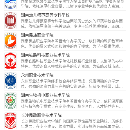
湖南高速铁路职业技术学院作为全国首所以 “高铁” 命名的高职
学院，依托深厚行业背景，以鲜明专业特色和优质育人资源，
为高铁产业输送大量人才，向全国一流高职学院目标奋进。​...
湖南幼儿师范高等专科学校
湖南幼儿师范高等专科学校由两所历史悠久的师范学校合并而
成，依托深厚底蕴与完善设施，专注于培养优质师资，正朝着
全国一流幼儿师范专科学校目标奋进...
湖南民族职业学院
湖南民族职业学院有着百余年办学历史，以鲜明的教师教育特
色、优美的景区式校园和独特的办学模式，为学子提供优质教
育，助力成长成才。​...
湖南铁路科技职业技术学院
湖南铁路科技职业技术学院依托铁路行业背景，以鲜明的办学
特色、优质的育人模式和完善的实训资源，为铁路及城市轨道
交通行业培养大量人才，正全力建设高水平优质高职学院。​...
永州职业技术学院
永州职业技术学院经多校合并组建而成，凭借明确的办学定
位、强劲的师资力量与完善的实训设施，斩获多项荣誉，成为
国家示范性高等职业院校，为地方发展输送大量应用型人才。​...
湖南生物机电职业技术学院
湖南生物机电职业技术学院有着百余年办学历史，依托深厚底
蕴与特色办学模式，在专业建设、校企合作、人才培养等方面
成果丰硕，正全力迈向全国一流高职院校。​...
长沙民政职业技术学院
长沙民政职业技术学院作为国家示范性高等职业院校，历经多
年发展，在专业建设、师资力量、实训设施等方面成果显著，