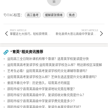
11
TAG标签：
高三备考
缓解紧张情绪
焦虑
PREV ARTICLE
NEXT ARTICLE
掌握这七大技巧，轻松获得英语七选五满分！
新化县师大思沁高级中学复读部校长的身份揭秘
“育英”相关资讯推荐
益阳高三全日制补课机构哪个靠谱？选育英学校复读提分快
益阳育英高考复读学校 益阳育英复读学校怎么样？明达新校区深度解
析助你抉择
艺考生必看！益阳育英高考复读学校的文化课辅导靠谱吗？
益阳育英高考复读学校怎么样？艺体生选这里提升文化课靠谱吗？
娄底市春元中学：历史悠久，培育英才的摇篮
邵阳市绥宁县育英高级中学复读地址究竟在哪里？
邵阳市绥宁县育英高级中学，复读招收对象究竟是什么？
邵阳市绥宁县育英高级中学复读学费究竟是多少？
邵阳市绥宁县育英高级中学，复读升本率究竟好不好？