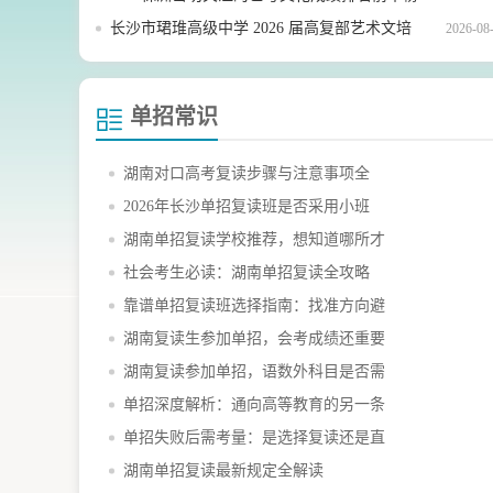
单全览
长沙市珺琟高级中学 2026 届高复部艺术文培
2026-08
招生详情
单招常识
湖南对口高考复读步骤与注意事项全
2026年长沙单招复读班是否采用小班
湖南单招复读学校推荐，想知道哪所才
社会考生必读：湖南单招复读全攻略
靠谱单招复读班选择指南：找准方向避
湖南复读生参加单招，会考成绩还重要
湖南复读参加单招，语数外科目是否需
单招深度解析：通向高等教育的另一条
单招失败后需考量：是选择复读还是直
湖南单招复读最新规定全解读