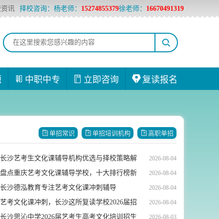
校资讯
择校咨询：杨老师：
15274855379
徐老师：
16670491319
题
中职中专
立即咨询
复读报名
单招常识
单招培训机构
高职单招
长沙艺考生文化课辅导机构优选与择校策略解
2026-08-04
析
盘点重庆艺考文化课辅导学校，十大排行榜新
2026-08-04
鲜出炉
长沙德泓教育专注艺考文化课冲刺辅导
2026-08-04
艺考文化课冲刺，长沙这所复读学校2026届招
2026-08-04
生启动
长沙思沁中学2026届艺考生高考文化培训招生
2026-08-03