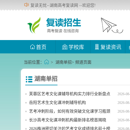
复读无忧--湖南高考复读网 --欢迎您!
首页
学校库
复读资讯
当前位置：
>
湖南单招
> 频道页面
湖南单招
芙蓉区艺考文化课辅导机构实力排行全新盘点
2026-08
岳阳艺术生文化课冲刺辅导机构
2026-08
艺考冲刺阶段，如何有效突破文化课学习瓶颈
2026-08
并高效提分
长沙高考文化课冲刺机构最新排名榜首揭晓
2026-08
2026株洲密切关注的艺考文化成绩排名前十榜
2026-08