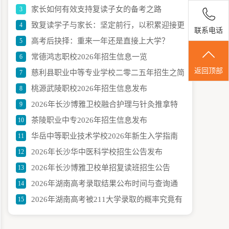
家长如何有效支持复读子女的备考之路
3
变记
致复读学子与家长：坚定前行，以积累迎接更
4
联系电话
高考后抉择：重来一年还是直接上大学？
5
美好的明天
常德鸿志职校2026年招生信息一览
6
返回顶部
慈利县职业中等专业学校二零二五年招生之简
7
桃源武陵职校2026年招生信息发布
8
章详情
2026年长沙博雅卫校融合护理与针灸推拿特
9
茶陵职业中专2026年招生信息发布
10
色班招生启动
华岳中等职业技术学校2026年新生入学指南
11
2026年长沙华中医科学校招生公告发布
12
2026年长沙博雅卫校单招复读班招生公告
13
2026年湖南高考录取结果公布时间与查询通
14
2026年湖南高考被211大学录取的概率究竟有
15
道 投档后何时能查到
多少？