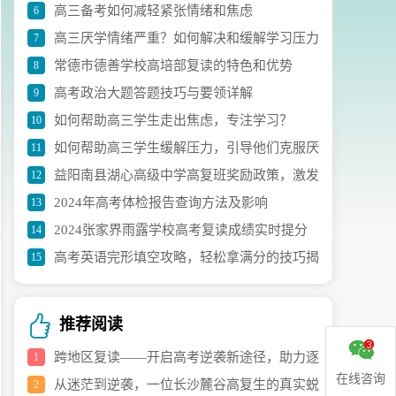
高三备考如何减轻紧张情绪和焦虑
6
议
高三厌学情绪严重？如何解决和缓解学习压力
7
常德市德善学校高培部复读的特色和优势
8
高考政治大题答题技巧与要领详解
9
如何帮助高三学生走出焦虑，专注学习？
10
如何帮助高三学生缓解压力，引导他们克服厌
11
益阳南县湖心高级中学高复班奖励政策，激发
12
学情绪？
2024年高考体检报告查询方法及影响
13
学生学习热情，提高学习积极性
2024张家界雨露学校高考复读成绩实时提分
14
高考英语完形填空攻略，轻松拿满分的技巧揭
15
情况解析
秘！
推荐阅读
跨地区复读——开启高考逆袭新途径，助力逐
1
在线咨询
从迷茫到逆袭，一位长沙麓谷高复生的真实蜕
2
梦名校