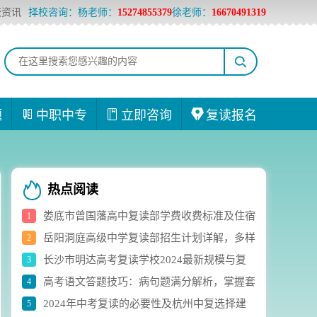
校资讯
择校咨询：杨老师：
15274855379
徐老师：
16670491319
题
中职中专
立即咨询
复读报名
热点阅读
娄底市曾国藩高中复读部学费收费标准及住宿
1
岳阳洞庭高级中学复读部招生计划详解，多样
2
费用详解
长沙市明达高考复读学校2024最新规模与复
3
化选科组合助力学生成长
高考语文答题技巧：病句题满分解析，掌握套
4
读生人数实时统计
2024年中考复读的必要性及杭州中复选择建
5
路轻松应对