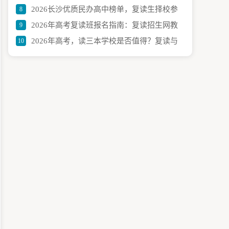
2026长沙优质民办高中榜单，复读生择校参
8
用及避坑秘籍
2026年高考复读班报名指南：复读招生网教
9
考
2026年高考，读三本学校是否值得？复读与
10
你如何操作与留意关键点
三本的最优抉择指南