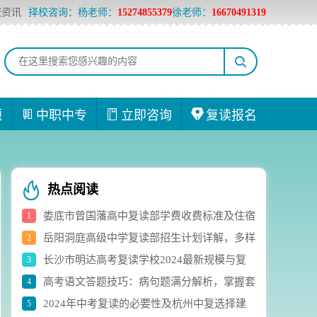
校资讯
择校咨询：杨老师：
15274855379
徐老师：
16670491319
题
中职中专
立即咨询
复读报名
热点阅读
娄底市曾国藩高中复读部学费收费标准及住宿
1
岳阳洞庭高级中学复读部招生计划详解，多样
2
费用详解
长沙市明达高考复读学校2024最新规模与复
3
化选科组合助力学生成长
高考语文答题技巧：病句题满分解析，掌握套
4
读生人数实时统计
2024年中考复读的必要性及杭州中复选择建
5
路轻松应对