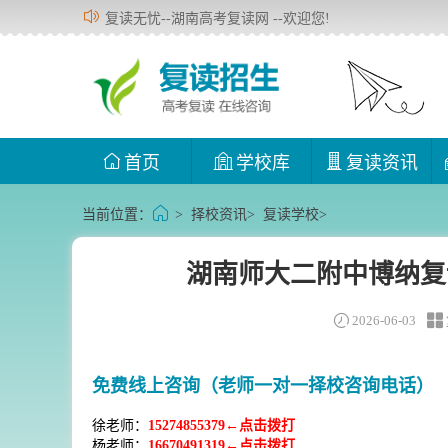
复读无忧--湖南高考复读网 --欢迎您!
首页
学校库
复读资讯
当前位置：
>
择校资讯
>
复读学校
>
湖南师大二附中博纳复
2026-06-03
免费线上咨询（老师一对一择校咨询电话）
徐老师：
15274855379←点击拨打
杨老师：
16670491319←点击拨打