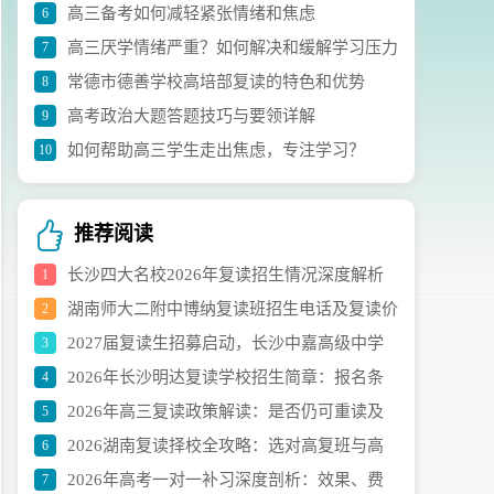
高三备考如何减轻紧张情绪和焦虑
6
议
高三厌学情绪严重？如何解决和缓解学习压力
7
常德市德善学校高培部复读的特色和优势
8
高考政治大题答题技巧与要领详解
9
如何帮助高三学生走出焦虑，专注学习？
10
推荐阅读
长沙四大名校2026年复读招生情况深度解析
1
湖南师大二附中博纳复读班招生电话及复读价
2
2027届复读生招募启动，长沙中嘉高级中学
3
值分析
2026年长沙明达复读学校招生简章：报名条
4
诚邀再战
2026年高三复读政策解读：是否仍可重读及
5
件、流程及费用全解析
2026湖南复读择校全攻略：选对高复班与高
6
实操建议
2026年高考一对一补习深度剖析：效果、费
7
效提分技巧