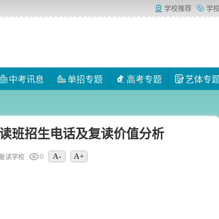
学校推荐
学
中考讯息
单招专题
高考专题
艺体专
读班招生电话及复读价值分析
A-
A+
复读学校
0