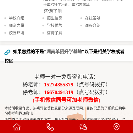
于单招升学培训、单招志愿填
咨询了解
学校介绍
招生信息
在线答疑
师资力量
学校优势
课程介绍
校园环境
咨询了解
如果您找的不是“
湖南单招升学基地
”以下是相关学校或者
校区
老师一对一免费咨询电话：
杨老师：
15274855379
（点号码拨打）
徐老师：
16670491319
（点号码拨打）
(手机微信同号可加老师微信)
本站所收录作品、热点评论等信息部分来源互联网，目的只是为了系统归纳学
习参考和传递资讯
所有作品版权归原创作者所有，与本站立场无关，如不慎侵犯了你的权益，请
联系我们50455704
告知，我们将做删除处理！
Copyright © 2022-2032
长沙高考复读网
https://www.hunangaozhi.com All