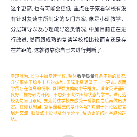
这个更高, 也有可能会更低, 重点在于察看学校有没
有针对复读生所制定的专门方案, 像是小班教学、
分层辅导以及心理疏导这类情况, 中加目前正在进
行改进, 然而跟成熟的复读学校相比较而言还是存
在差距的, 这就得靠你自己去进行判断了。
呈现其为, 长沙中加复读学校, 整体
教学质量
具备不错的状况,
升学率处于稳步上升的态势, 国际化资源属于一个亮点, 然而
学费存在偏高的情形, 管理强度偏向中等程度。适宜英语基础
良好、视野较为开阔、不想处于太过压抑状态的学生。进行选
校切勿盲目跟风, 要先前往学校去感受一番氛围之后再做出决
定。在你认知里, 复读最看重的是什么呢? 欢迎于评论区留言
展开交流, 顺便点个赞以及分享分享, 帮助更多的同学避免踩
坑。