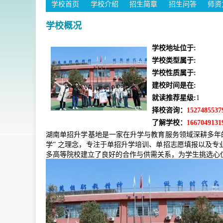
学校首页
学校介绍
招生简章
招生问答
师资
学校概况
学校地址位于:
学校类型属于:
学校性质属于:
建校时间是在:
就读推荐星级:
1
择校咨询：
1527485537
了解学校：
1667049131
湖南单招升学基地是一家在升学与教育服务领域深耕多年
学” 之理念，专注于单招升学培训、单招志愿填报以及
多高等院校建立了良好的合作与供需关系，为学生挑选心