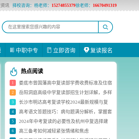
校资讯
择校咨询：杨老师：
15274855379
徐老师：
16670491319
题
中职中专
立即咨询
复读报名
热点阅读
娄底市曾国藩高中复读部学费收费标准及住宿
1
岳阳洞庭高级中学复读部招生计划详解，多样
2
费用详解
长沙市明达高考复读学校2024最新规模与复
3
化选科组合助力学生成长
高考语文答题技巧：病句题满分解析，掌握套
4
读生人数实时统计
2024年中考复读的必要性及杭州中复选择建
5
路轻松应对
高三备考如何减轻紧张情绪和焦虑
6
议