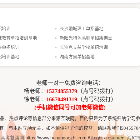
招培训
长沙融城理工单招基地
球教育单招培训基地
新阳光特色高职单招集训营
来单招培训
长沙克立兹学校单招培训
招培训基地
湖南方圆单招基地
老师一对一免费咨询电话：
杨老师：
15274855379
（点号码拨打）
徐老师：
16670491319
（点号码拨打）
(手机微信同号可加老师微信)
品、热点评论等信息部分来源互联网，目的只是为了系统归纳学习
有，与本站立场无关，如不慎侵犯了你的权益，请
联系我们5045570
https://www.hunangaozhi.com All rights reserved.
沙高考复读网
湘ICP