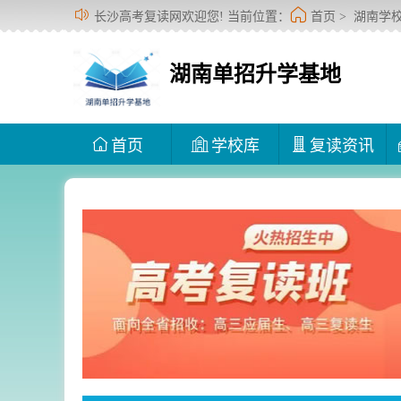
长沙高考复读网欢迎您! 当前位置：
首页
>
湖南学
湖南单招升学基地
首页
学校库
复读资讯