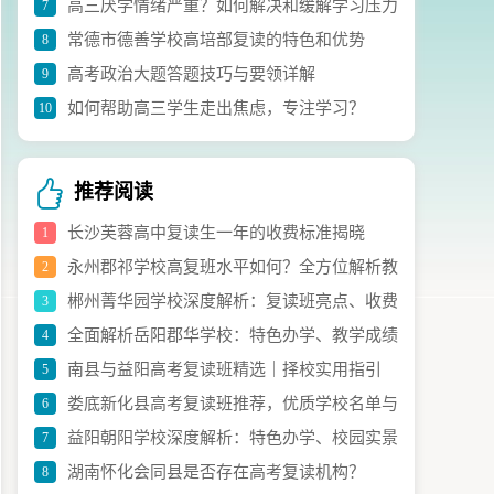
高三厌学情绪严重？如何解决和缓解学习压力
7
常德市德善学校高培部复读的特色和优势
8
高考政治大题答题技巧与要领详解
9
如何帮助高三学生走出焦虑，专注学习？
10
推荐阅读
长沙芙蓉高中复读生一年的收费标准揭晓
1
永州郡祁学校高复班水平如何？全方位解析教
2
郴州菁华园学校深度解析：复读班亮点、收费
3
学实力与升学成效
全面解析岳阳郡华学校：特色办学、教学成绩
4
与办学特色全指南
南县与益阳高考复读班精选｜择校实用指引
5
与获奖亮点
娄底新化县高考复读班推荐，优质学校名单与
6
益阳朝阳学校深度解析：特色办学、校园实景
7
择校指南请查收
湖南怀化会同县是否存在高考复读机构？
8
与招生全攻略