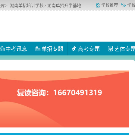
学校推荐
学
校库
>
湖南单招培训学校
> 湖南单招升学基地
中考讯息
单招专题
高考专题
艺体专