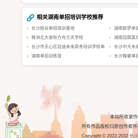
相关湖南单招培训学校推荐
长沙硅谷单招培训基地​
湖南联梦单
株洲北大金秋方舟兰天学校
湖南冠霖篮
长沙市天心区启迪未来高考培训学校单
长沙中大未
招培训部
湖南单招训练营
长沙翰睿单
本站所收录作
所有作品版权归原创作者所
Copyright © 2022-2032
长