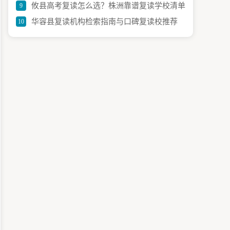
攸县高考复读怎么选？株洲靠谱复读学校清单
9
华容县复读机构检索指南与口碑复读校推荐
10
与建议