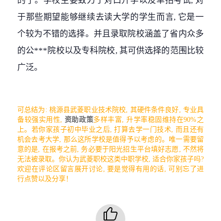
的了。学校主要致力于对口升学以及单招考试, 对
于那些期望能够继续去读大学的学生而言, 它是一
个较为不错的选择。并且录取院校涵盖了省内众多
的公***院校以及专科院校, 其可供选择的范围比较
广泛。
可总结为: 桃源县武菱职业技术院校, 其硬件条件良好, 专业具
备较强实用性,
资助政策
多样丰富, 升学率稳固维持在90%之
上。若你家孩子初中毕业之后, 打算去学一门技术, 而且还有
机会去考大学, 那么这所学校是值得予以考虑的。唯一需要留
意的是, 在报考之前, 务必要于阳光招生平台填好志愿, 不然将
无法被录取。你认为武菱职校这类中职学校, 适合你家孩子吗?
欢迎在评论区留言展开讨论, 要是觉得有用的话, 可别忘了进
行点赞以及分享！