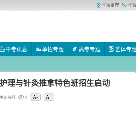
学校推荐
学
中考讯息
单招专题
高考专题
艺体专
融合护理与针灸推拿特色班招生启动
A-
A+
中职百科
0