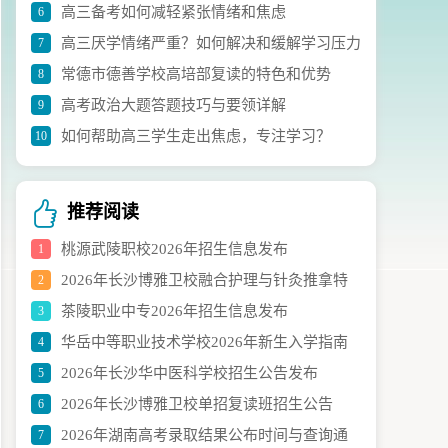
高三备考如何减轻紧张情绪和焦虑
6
议
高三厌学情绪严重？如何解决和缓解学习压力
7
常德市德善学校高培部复读的特色和优势
8
高考政治大题答题技巧与要领详解
9
如何帮助高三学生走出焦虑，专注学习？
10
推荐阅读
桃源武陵职校2026年招生信息发布
1
2026年长沙博雅卫校融合护理与针灸推拿特
2
茶陵职业中专2026年招生信息发布
3
色班招生启动
华岳中等职业技术学校2026年新生入学指南
4
2026年长沙华中医科学校招生公告发布
5
2026年长沙博雅卫校单招复读班招生公告
6
2026年湖南高考录取结果公布时间与查询通
7