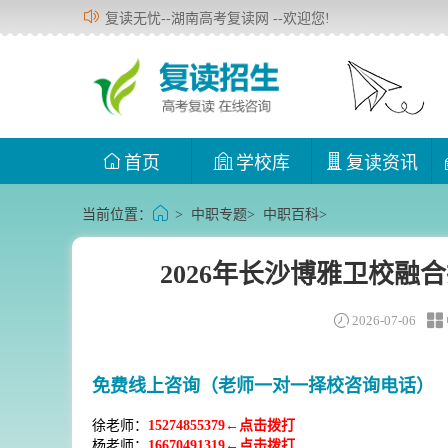
复读无忧--湖南高考复读网 --欢迎您!
首页
学校库
复读资讯
当前位置：
>
中职专题
>
中职百科
>
2026年长沙博雅卫校
2026-07-06
免费线上咨询（老师一对一择校咨询电话）
徐老师：
15274855379←点击拨打
杨老师：
16670491319←点击拨打