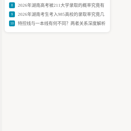
2026年湖南高考被211大学录取的概率究竟有
8
道 投档后何时能查到
2026年湖南考生考入985高校的录取率究竟几
9
多少？
特控线与一本线有何不同？两者关系深度解析
10
何？