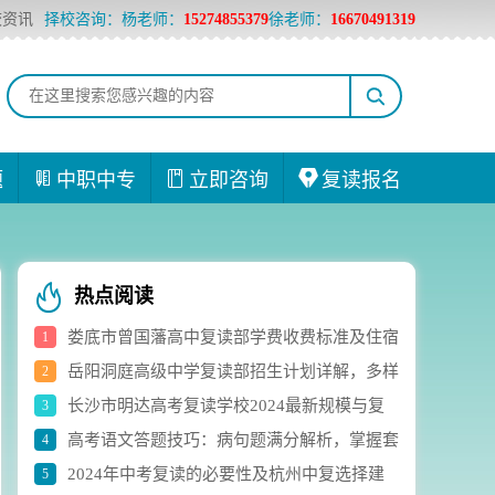
校资讯
择校咨询：杨老师：
15274855379
徐老师：
16670491319
题
中职中专
立即咨询
复读报名
热点阅读
娄底市曾国藩高中复读部学费收费标准及住宿
1
岳阳洞庭高级中学复读部招生计划详解，多样
2
费用详解
长沙市明达高考复读学校2024最新规模与复
3
化选科组合助力学生成长
高考语文答题技巧：病句题满分解析，掌握套
4
读生人数实时统计
2024年中考复读的必要性及杭州中复选择建
5
路轻松应对