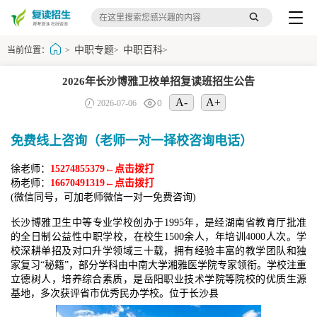
中职专题
中职百科
当前位置：
>
>
>
2026年长沙博雅卫校单招复读班招生公告
A-
A+
2026-07-06
0
免费线上咨询（老师一对一择校咨询电话）
徐老师：
15274855379←点击拨打
杨老师：
16670491319←点击拨打
(微信同号，可加老师微信一对一免费咨询)
长沙博雅卫生中等专业学校创办于1995年，是经湖南省教育厅批准
的全日制公益性中职学校，在校生1500余人，年培训4000人次。学
校深耕单招及对口升学领域三十载，拥有经验丰富的教学团队和独
家复习“秘籍”，部分学科由中南大学湘雅医学院专家领衔。学校注重
立德树人，培养综合素质，是岳阳职业技术学院等院校的优质生源
基地，多次获评省市优秀民办学校。位于长沙县