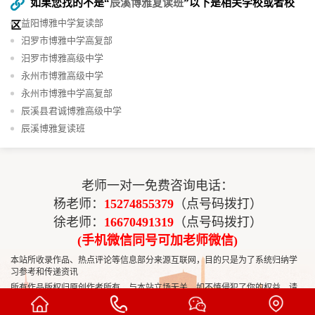
如果您找的不是“
辰溪博雅复读班
”以下是相关学校或者校
益阳博雅中学复读部
区
汨罗市博雅中学高复部
汨罗市博雅高级中学
永州市博雅高级中学
永州市博雅中学高复部
辰溪县君诚博雅高级中学
辰溪博雅复读班
老师一对一免费咨询电话：
杨老师：
15274855379
（点号码拨打）
徐老师：
16670491319
（点号码拨打）
(手机微信同号可加老师微信)
本站所收录作品、热点评论等信息部分来源互联网，目的只是为了系统归纳学
习参考和传递资讯
所有作品版权归原创作者所有，与本站立场无关，如不慎侵犯了你的权益，请
联系我们50455704
告知，我们将做删除处理！