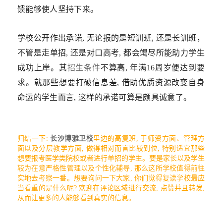
馈能够使人坚持下来。
学校公开作出承诺, 无论报的是短训班, 还是长训班，
不管是走单招, 还是对口高考, 都会竭尽所能助力学生
成功上岸。其
招生条件
不算高, 年满16周岁便达到要
求。就那些想要打破信息差, 借助优质资源改变自身
命运的学生而言, 这样的承诺可算是颇具诚意了。
归结一下:
长沙博雅卫校
里边的高复班, 于师资方面、管理方
面以及分层教学方面, 做得相对而言比较到位, 特别适宜那些
想要报考医学类院校或者进行单招的学生。要是家长以及学生
较为在意严格性管理以及个性化辅导, 那么这所学校值得前往
实地去考察一番。想要询问一下大家, 你们觉得复读学校最应
当看重的是什么呢? 欢迎在评论区域进行交流, 点赞并且转发,
从而让更多的人能够看到真实的信息。