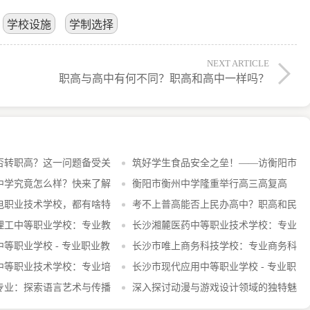
学校设施
学制选择
NEXT ARTICLE
职高与高中有何不同？职高和高中一样吗？
否转职高？这一问题备受关
筑好学生食品安全之垒！——访衡阳市
中学究竟怎么样？快来了解
衡阳市衡州中学隆重举行高三高复高
电职业技术学校，都有啥特
考不上普高能否上民办高中？职高和民
理工中等职业学校：专业教
长沙湘麓医药中等职业技术学校：专业
等职业学校 - 专业职业教
医药人才培养基地
长沙市唯上商务科技学校：专业商务科
中等职业技术学校：专业培
技教育，助力未来职业发展
长沙市现代应用中等职业学校 - 专业职
优质教育机构
专业：探索语言艺术与传播
业教育，培养实用型人才
深入探讨动漫与游戏设计领域的独特魅
力与发展趋势