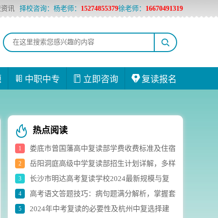
校资讯
择校咨询：杨老师：
15274855379
徐老师：
16670491319
题
中职中专
立即咨询
复读报名
热点阅读
娄底市曾国藩高中复读部学费收费标准及住宿
1
岳阳洞庭高级中学复读部招生计划详解，多样
2
费用详解
长沙市明达高考复读学校2024最新规模与复
3
化选科组合助力学生成长
高考语文答题技巧：病句题满分解析，掌握套
4
读生人数实时统计
2024年中考复读的必要性及杭州中复选择建
5
路轻松应对