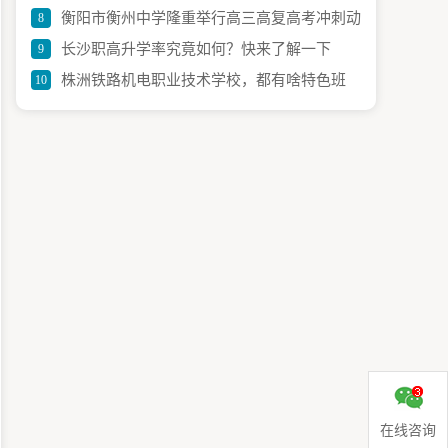
衡阳市衡州中学隆重举行高三高复高考冲刺动
8
长沙职高升学率究竟如何？快来了解一下
9
员大会
株洲铁路机电职业技术学校，都有啥特色班
10
级？
在线咨询