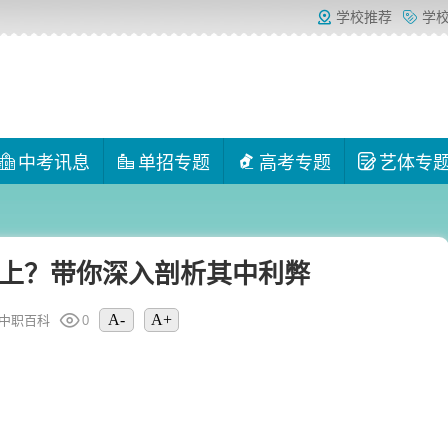
学校推荐
学
中考讯息
单招专题
高考专题
艺体专
上？带你深入剖析其中利弊
A-
A+
中职百科
0