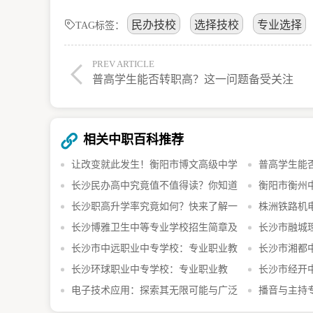
民办技校
选择技校
专业选择
TAG标签：
PREV ARTICLE
普高学生能否转职高？这一问题备受关注
相关中职百科推荐
让改变就此发生！衡阳市博文高级中学
普高学生能
长沙民办高中究竟值不值得读？你知道
衡阳市衡州
长沙职高升学率究竟如何？快来了解一
株洲铁路机
长沙博雅卫生中等专业学校招生简章及
长沙市融城
专业介绍
长沙市中远职业中专学校：专业职业教
育，成就未来
长沙市湘都中
育，成就未来梦想
长沙环球职业中专学校：专业职业教
育培训基地
长沙市经开
育，成就未来梦想
电子技术应用：探索其无限可能与广泛
养技术人才的
播音与主持
应用领域
的魅力领域