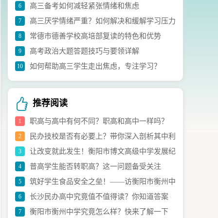
高三备考如何减轻紧张情绪和焦虑
6
议
高三厌学情绪严重？如何解决和缓解学习压力
7
常德市德善学校高培部复读的特色和优势
8
高考政治大题答题技巧与要领详解
9
如何帮助高三学生走出焦虑，专注学习？
10
推荐阅读
职高与高中有何不同？职高和高中一样吗？
1
民办技校是否有必要上？带你深入剖析其中利
2
让改变就此发生！衡阳市博文高级中学发展纪
3
弊
普高学生能否转职高？这一问题备受关注
4
实全解析
筑好学生食品安全之垒！——访衡阳市衡州中
5
长沙民办高中究竟值不值得读？你知道答案
6
学校长唐跃
衡阳市衡州中学究竟怎么样？快来了解一下
7
吗？