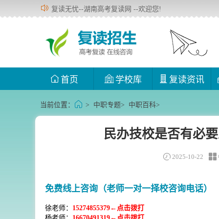
复读无忧--湖南高考复读网 --欢迎您!
首页
学校库
复读资讯
当前位置：
>
中职专题
>
中职百科
>
民办技校是否有必要
2025-10-22
免费线上咨询（老师一对一择校咨询电话）
徐老师：
15274855379←点击拨打
杨老师：
16670491319←点击拨打