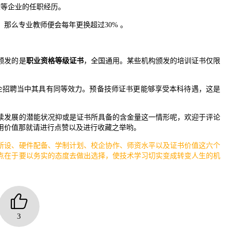
康等企业的任职经历。
那么专业教师便会每年更换超过30% 。
颁发的是
职业资格等级证书
，全国通用。某些机构颁发的培训证书仅限
国企招聘当中其具有同等效力。预备技师证书更能够享受本科待遇，这是
续发展的潜能状况抑或是证书所具备的含金量这一情形呢，欢迎于评论
用价值那就请进行点赞以及进行收藏之举哟。
所设、硬件配备、学制计划、校企协作、师资水平以及证书价值这六个
点在于要以务实的态度去做出选择，使技术学习切实变成转变人生的机
3