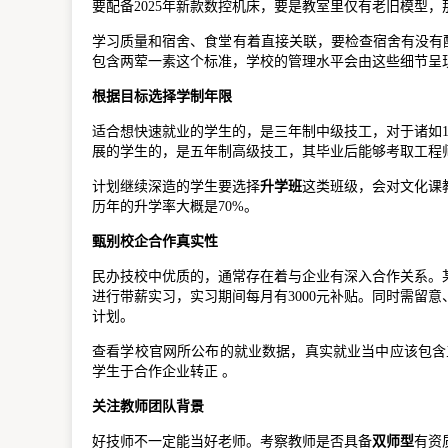
要配备2025年新款数控机床，要是教室里仅有老旧模型
学习质量和宿舍、食堂有着直接关联，要检查宿舍有没有配
包含两荤一素这个标准，学校的管理水平会由这些细节呈
根据目标选择学制年限
适合想快速就业的学生的，是三年制中级技工，对于诸如
展的学生的，是五年制高级技工，其毕业后能够考取工程师
计划继续深造的学生要选择
升学班
这类班级，会对文化课
历年的升学率大概是70%。
甄别校企合作真实性
民办技校中优质的，通常存在着与企业有深入合作关系。
进行带薪实习，实习期间每月有3000元补贴。同时需留
计划。
查看学校官网所公布的就业数据，真实就业当中应该包含五险
学生于合作企业转正 。
关注教师团队背景
好技师不一定能当好老师。考察教师是否具备
双师型
有资