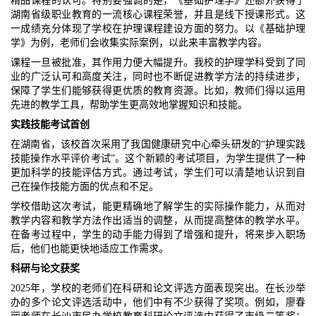
精品课程的认可。特别要强调的是，《基础护理学》还额外获得了
湖南省级职业教育的一流核心课程荣誉，并且是线下授课形式。这
一成绩充分体现了学校在护理课程建设方面的努力。以《基础护理
学》为例，老师们会收集实际案例，以此来丰富教学内容。
课程一旦被批准，其作用力便大幅提升。我校的护理学科受到了同
业的广泛认可和高度关注，同时也不断促进教学方法的持续进步，
保障了学生们能够获得更优质的教育资源。比如，教师们得以运用
先进的教学工具，帮助学生更高效地掌握知识和技能。
实践技能考试首创
在湖南省，该校首次采用了我国健康研究中心牵头研发的“护理实践
技能操作水平评价考试”。这个新颖的考试项目，为学生提供了一种
更加科学的技能评估方式。通过考试，学生们可以清楚地认识到自
己在操作技能方面的优点和不足。
学校借助这次考试，能更精确地了解学生的实际操作能力，从而对
教学内容和教学方法作出适当的调整，从而提高整体的教学水平。
在备考过程中，学生的动手能力得到了增强和提升，将来步入职场
后，他们也能更快地适应工作需求。
科研与论文获奖
2025年，学校的老师们在科研和论文评选方面表现突出。在长沙举
办的多个论文评选活动中，他们中有不少获得了奖项。例如，廖春