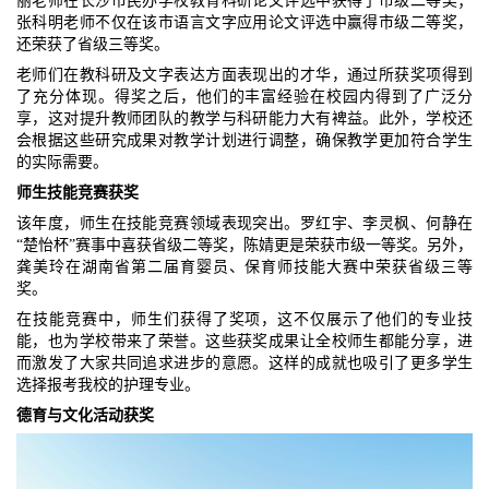
丽老师在长沙市民办学校教育科研论文评选中获得了市级二等奖；
张科明老师不仅在该市语言文字应用论文评选中赢得市级二等奖，
还荣获了省级三等奖。
老师们在教科研及文字表达方面表现出的才华，通过所获奖项得到
了充分体现。得奖之后，他们的丰富经验在校园内得到了广泛分
享，这对提升教师团队的教学与科研能力大有裨益。此外，学校还
会根据这些研究成果对教学计划进行调整，确保教学更加符合学生
的实际需要。
师生技能竞赛获奖
该年度，师生在技能竞赛领域表现突出。罗红宇、李灵枫、何静在
“楚怡杯”赛事中喜获省级二等奖，陈婧更是荣获市级一等奖。另外，
龚美玲在湖南省第二届育婴员、保育师技能大赛中荣获省级三等
奖。
在技能竞赛中，师生们获得了奖项，这不仅展示了他们的专业技
能，也为学校带来了荣誉。这些获奖成果让全校师生都能分享，进
而激发了大家共同追求进步的意愿。这样的成就也吸引了更多学生
选择报考我校的护理专业。
德育与文化活动获奖