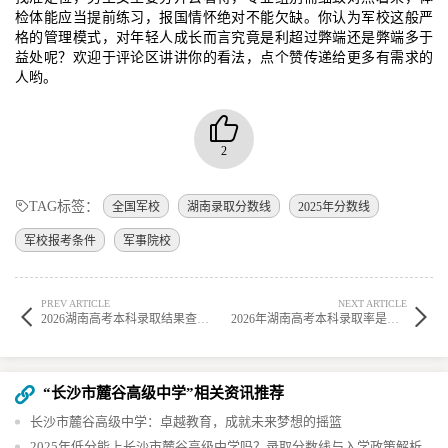
检体能应当提前练习，报国情怀绝对不能欠缺。你认为军校这般严
格的管理模式，对年轻人成长而言究竟是利超过弊端还是弊端多于
益处呢？欢迎于评论区讲讲你的看法，点个赞传递给更多有需求的
人哟。
2
TAG标签：
全国军校
湖南录取分数线
2025年分数线
军校报考条件
军事院校
PREV ARTICLE
NEXT ARTICLE
2026湖南高考本科录取结果查询时间及入口 在哪查录取状态
2026年湖南高考本科录取率是多少 上线率高吗
“长沙市麓谷高级中学”相关资讯推荐
长沙市麓谷高级中学：卓越教育，成就未来梦想的摇篮
2025年低分能上长沙市麓谷高级中学吗？录取分数线与入学政策解析