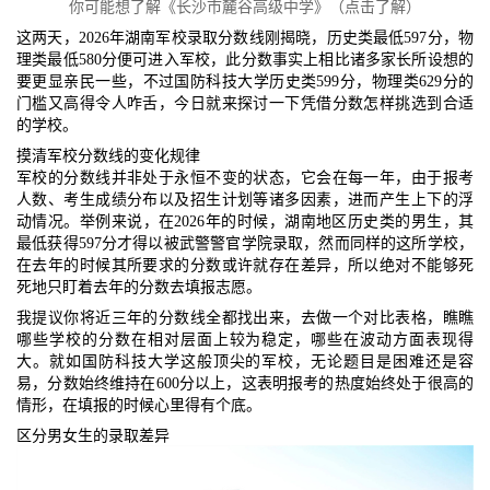
你可能想了解《长沙市麓谷高级中学》（点击了解）
这两天，2026年湖南军校录取分数线刚揭晓，历史类最低597分，物
理类最低580分便可进入军校，此分数事实上相比诸多家长所设想的
要更显亲民一些，不过国防科技大学历史类599分，物理类629分的
门槛又高得令人咋舌，今日就来探讨一下凭借分数怎样挑选到合适
的学校。
摸清军校分数线的变化规律
军校的分数线并非处于永恒不变的状态，它会在每一年，由于报考
人数、考生成绩分布以及招生计划等诸多因素，进而产生上下的浮
动情况。举例来说，在2026年的时候，湖南地区历史类的男生，其
最低获得597分才得以被武警警官学院录取，然而同样的这所学校，
在去年的时候其所要求的分数或许就存在差异，所以绝对不能够死
死地只盯着去年的分数去填报志愿。
我提议你将近三年的分数线全都找出来，去做一个对比表格，瞧瞧
哪些学校的分数在相对层面上较为稳定，哪些在波动方面表现得
大。就如国防科技大学这般顶尖的军校，无论题目是困难还是容
易，分数始终维持在600分以上，这表明报考的热度始终处于很高的
情形，在填报的时候心里得有个底。
区分男女生的录取差异