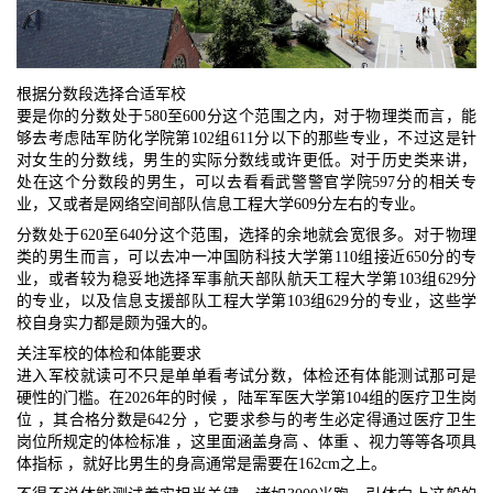
根据分数段选择合适军校
要是你的分数处于580至600分这个范围之内，对于物理类而言，能
够去考虑陆军防化学院第102组611分以下的那些专业，不过这是针
对女生的分数线，男生的实际分数线或许更低。对于历史类来讲，
处在这个分数段的男生，可以去看看武警警官学院597分的相关专
业，又或者是网络空间部队信息工程大学609分左右的专业。
分数处于620至640分这个范围，选择的余地就会宽很多。对于物理
类的男生而言，可以去冲一冲国防科技大学第110组接近650分的专
业，或者较为稳妥地选择军事航天部队航天工程大学第103组629分
的专业，以及信息支援部队工程大学第103组629分的专业，这些学
校自身实力都是颇为强大的。
关注军校的体检和体能要求
进入军校就读可不只是单单看考试分数，体检还有体能测试那可是
硬性的门槛。在2026年的时候 ，陆军军医大学第104组的医疗卫生岗
位 ，其合格分数是642分 ，它要求参与的考生必定得通过医疗卫生
岗位所规定的体检标准 ，这里面涵盖身高 、体重 、视力等等各项具
体指标 ，就好比男生的身高通常是需要在162cm之上。