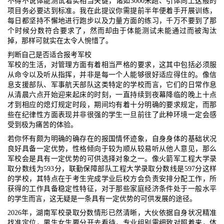
不得不说体能测试着实相当关键，诸如3000米跑、引体向上这般的
项目务必要达到标准。我在此提议你需提前半年便着手开展训练，
每日都坚持不懈地进行跑步以及力量方面的练习，千万不要到了那
个时候分数符合要求了，然而却由于体能测试未能通过而被淘汰
掉，那样可就实在太令人惋惜了。
判断自己是否适合报考军校
军校的生活，对管理方面有着相当严格的要求，这其中包括必须服
从命令以及听从指挥，并非是每一个人能够很好适应得住的。像信
息支援部队、军事航天部队这类特定的学校而言，它们的日常作息
从清晨六点开始迎来起床的时刻，一直持续到夜幕降临的晚上十点
才到相应的熄灯规定时段，期间均有着十分明确的要求规定，而那
些在纪律性方面表现并非很强的学生一旦前往了此种环境一定会感
受到极为痛苦的体验。
若你怀有颇为明确的确存在的报国情怀迹象，自身身体的基础状况
良好具备一定优势，性格倾向于较为顺从较易听从他人意见，那么
军校会是具有一定优势的可供选择对象之一。像火箭军工程大学录
取分数线为593分，联勤保障部队工程大学录取分数线是597分这样
的学校，其特点在于考生完成学业后校方会负责安排分配工作，所
获得的工作具备稳定性特征，对于那些家庭经济条件处于一般水平
的学生而言，这无疑是一条具有一定优势的可供发展的途径。
2026年，湖南军校录取分数情形已然清晰，大伙依据自身状况精准
找准定位，男生女生要分开去看待，专业组别需细致对照着来，体