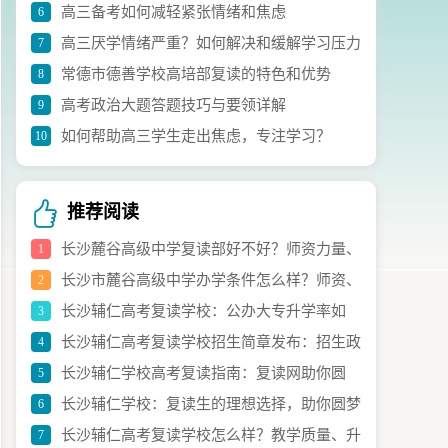
高三备考如何减轻紧张情绪和焦虑
6
议
高三厌学情绪严重？如何解决和缓解学习压力
7
常德市德善学校高培部复读的特色和优势
8
高考政治大题答题技巧与要领详解
9
如何帮助高三学生走出焦虑，专注学习？
10
推荐阅读
长沙麓谷高级中学复读部好不好？师资力量、
1
长沙市麓谷高级中学办学条件怎么样？师资、
2
升学率全面解析
长沙辅仁高考复读学校：公办大专升学率如
3
硬件、管理全面解析
长沙辅仁高考复读学校招生简章发布：招生政
4
何？全面解析升学数据
长沙辅仁学校高考复读指南：复读网助你圆
5
策、报名条件全解析
长沙辅仁学校：复读生的理想选择，助你圆梦
6
梦，成功之路从这里开始
长沙辅仁高考复读学校怎么样？教学质量、升
7
名校！（复读学校推荐）