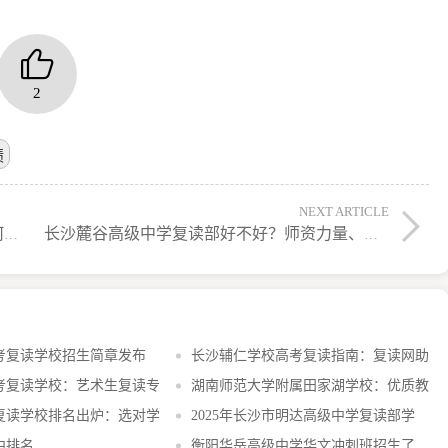
2
绩
NEXT ARTICLE
长沙辅仁高考复读学校：公办大专升学率如何？全面解析升学数据
长沙麓谷高级中学复读部好不好？师资力量、升学率全面解析
考复读学校招生简章发布
长沙辅仁学校高考复读指南：复读网助
考复读学校：艺术生复读专
湖南师范大学附属田家湖学校：优质教
沙复读学校排名出炉：选对学
2025年长沙市明达高级中学复读部学
中排名
衡阳华岳高级中学华文冲刺班招生了