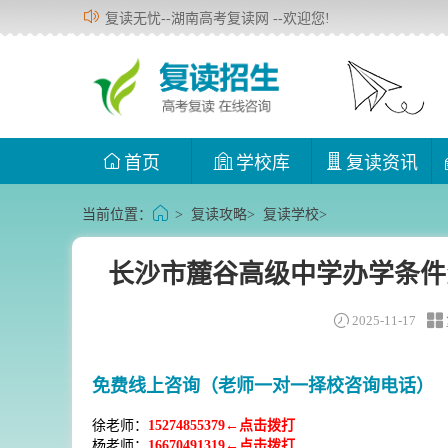
复读无忧--湖南高考复读网 --欢迎您!
首页
学校库
复读资讯
当前位置：
>
复读攻略
>
复读学校
>
长沙市麓谷高级中学办学条件
2025-11-17
免费线上咨询（老师一对一择校咨询电话）
徐老师：
15274855379←点击拨打
杨老师：
16670491319←点击拨打