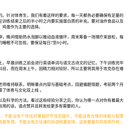
的。针对体育生，我们有着这样的要求，每一天都务必要确保有足量的
在训练结束之后的半小时之内要实施蛋白质的补充。要对油炸食品以及
、鸡蛋作为主要的选择。
拉伸，晚间借助热水泡脚以推动血液循环，周末筹备一场理疗来放松，每
睡眠不可忽视，要保证每日7至8小时。
上，早晨训练之前会进行英语单词与语文古诗文的记忆，下午训练完毕
科目，而在周末上午，因精力相对较好，所以主要将其用于攻克存在难
老师维持联系，明晰重点内容与基础考点，回避偏题怪题，考前两个月
障了体育与文化双上线 。
以及科学的方法。看过这些经验分享之后，你认为哪一点对你有着最大
有用的话，请点赞并且转发给更多有需要的人。
划，不能没有个性化的薄弱环节攻克提升，不能没有合理的体能分配策
恢复举措，不能没有文化课的协调统筹安排。这些要素共同发挥作用，