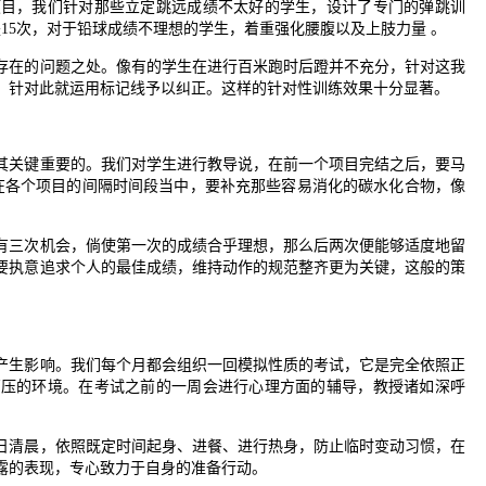
项目，我们针对那些立定跳远成绩不太好的学生，设计了专门的弹跳训
15次，对于铅球成绩不理想的学生，着重强化腰腹以及上肢力量 。
存在的问题之处。像有的学生在进行百米跑时后蹬并不充分，针对这我
，针对此就运用标记线予以纠正。这样的针对性训练效果十分显著。
其关键重要的。我们对学生进行教导说，在前一个项目完结之后，要马
在各个项目的间隔时间段当中，要补充那些容易消化的碳水化合物，像
有三次机会，倘使第一次的成绩合乎理想，那么后两次便能够适度地留
要执意追求个人的最佳成绩，维持动作的规范整齐更为关键，这般的策
产生影响。我们每个月都会组织一回模拟性质的考试，它是完全依照正
高压的环境。在考试之前的一周会进行心理方面的辅导，教授诸如深呼
日清晨，依照既定时间起身、进餐、进行热身，防止临时变动习惯，在
露的表现，专心致力于自身的准备行动。