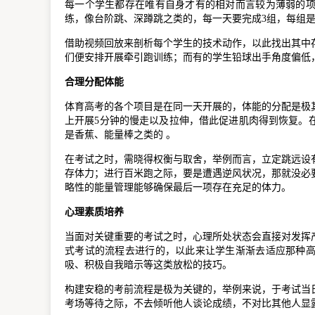
每一个学生都存在唯有自身才有的相对而言较为薄弱的
练，像台阶跳、深蹲跳之类的，每一天要完成3组，每组是
借助视频回放来剖析每个学生的技术动作，以此找出其中
们便安排开展牵引跑训练；而有的学生铅球出手角度偏低
合理分配体能
体育高考的各个项目是在同一天开展的，体能的分配是极
上开展5分钟的慢走以及拉伸，借此促进肌肉得到恢复。
是香蕉、能量棒之类的 。
在考试之时，需晓得权衡与取舍，举例而言，立定跳远设
存体力；进行百米跑之际，要是遭遇逆风状况，那就没必
略性的能量管理能够确保最后一项存在充足的体力。
心理素质培养
当面对关键重要的考试之时，心理所处状态会直接对发挥
式考试的流程去进行的，以此来让学生渐渐去适应那种
吸、积极自我暗示等这类放松的技巧。
构建安稳的考前流程是极为关键的，举例来说，于考试当
考场等待之际，不去倾听他人谈论成绩，不对比其他人显