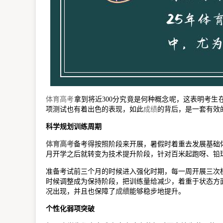
体育
高考
拿到将近300分究竟是何种概念呢，这表明考
项测试也有着出色的表现，如此
成绩
的背后，是一套有效
科学规划训练周期
体育
高考
备考得按照阶段来开展，暑假时着重去发展基础
月开学之后就转变为技术提升阶段，针对百米起跑呀、铅
准备考试前三个月的时候进入强化时期，每一周开展三次
时候调整成为保持阶段，把训练量给减少，着重于状态方
况出现，并且也保障了
成绩
能够稳步地提升。
个性化弱项突破