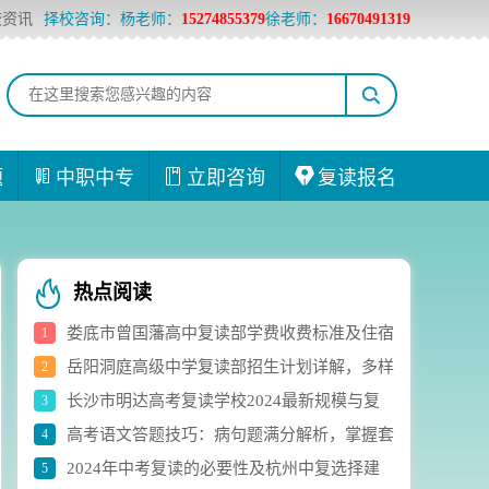
校资讯
择校咨询：杨老师：
15274855379
徐老师：
16670491319
题
中职中专
立即咨询
复读报名
热点阅读
娄底市曾国藩高中复读部学费收费标准及住宿
1
岳阳洞庭高级中学复读部招生计划详解，多样
2
费用详解
长沙市明达高考复读学校2024最新规模与复
3
化选科组合助力学生成长
高考语文答题技巧：病句题满分解析，掌握套
4
读生人数实时统计
2024年中考复读的必要性及杭州中复选择建
5
路轻松应对