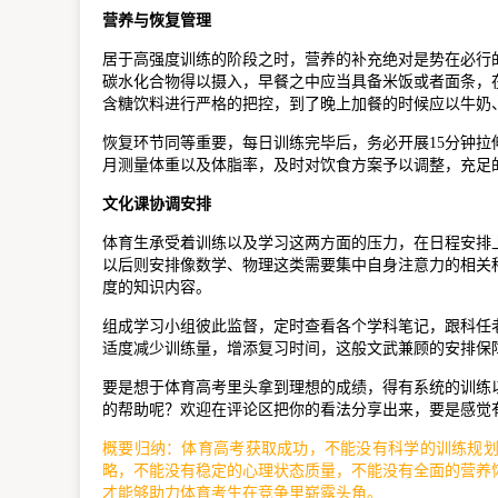
营养与恢复管理
居于高强度训练的阶段之时，营养的补充绝对是势在必行
碳水化合物得以摄入，早餐之中应当具备米饭或者面条，
含糖饮料进行严格的把控，到了晚上加餐的时候应以牛奶
恢复环节同等重要，每日训练完毕后，务必开展15分钟
月测量体重以及体脂率，及时对饮食方案予以调整，充足的
文化课协调安排
体育生承受着训练以及学习这两方面的压力，在日程安排
以后则安排像数学、物理这类需要集中自身注意力的相关
度的知识内容。
组成学习小组彼此监督，定时查看各个学科笔记，跟科任
适度减少训练量，增添复习时间，这般文武兼顾的安排保
要是想于体育高考里头拿到理想的成绩，得有系统的训练
的帮助呢？欢迎在评论区把你的看法分享出来，要是感觉
概要归纳：体育高考获取成功，不能没有科学的训练规
略，不能没有稳定的心理状态质量，不能没有全面的营养
才能够助力体育考生在竞争里崭露头角。