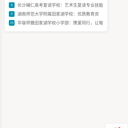
长沙辅仁高考复读学校：艺术生复读专业技能
8
学率全面解析
湖南师范大学附属田家湖学校：优质教育资
9
提升秘籍，超实用
华容师雅田家湖学校小学部：携爱同行，让每
10
源，成就学子梦想
朵花儿都出彩！——特色教育之路