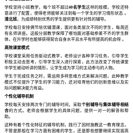
学校坚持小班教学，每个班不超过
40名学生
这样的规模，学校还特
意进行了配置，使得老师能够关注到每一个学生的学习情形状态 。
清北班
，为成绩特别优秀的学生提供更有针对性的辅导。
学校每日安排俩节培优辅潜课，面对各类层次不同的学生，每周还
有名师讲座。这般分层教学保障了哪怕面对基础参差不齐的学生群
体，在升学时也能够获得契合自身水平且水平有所提高的机会呀 。
高效课堂模式
学校课堂采用任务驱动式教学，老师设计各种学习任务，引导学生
积极主动去思考，引导学生深入进行探索，此方法改变了传统课堂
中学生被动听讲的情形，让学生成为学习的主动参与的人物。
学生于完成任务之时，需运用多样思维方式来解决问题，此种教学
模式不仅提升了学生的学习能力，还对培育他们的创新思维以及实
际问题解决能力有益。
个性化辅导机制
学校每天安排两次专门的辅导时间，采取
个别辅导与集体辅导相结
合
的方式。老师会根据学生的具体问题，提供一对一的解答和帮
助。
这种有着个性化特征的辅导机制，践行了因材施教这一教育理念，
不管是那般在学习方面有困难的学生，还是那些想要继续实现拔高