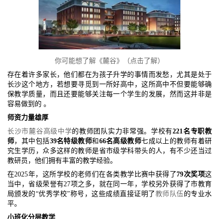
你可能想了解《麓谷》（点击了解）
存在着许多家长，他们都在为孩子升学的事情而发愁，尤其是处于
长沙这个地方，若想要寻觅到一所好高中，这所高中不但要能够确
保教学质量，而且还要能够关注每一个学生的发展，然而这并非是
容易做到的 。
师资力量雄厚
长沙市麓谷高级中学
的教师团队实力非常强。学校有
221名专职教
师
，其中包括
39名特级教师
和
66名高级教师
七成以上的教师有着研
究生学历，众多这样的教师是省市级学科带头的人，有不少还当过
教研员，他们拥有丰富的教学经验。
在2025年，这所学校的老师们在各类教学比赛中获得了
79次奖项
这
当中，省级荣誉有27项之多，就在同一年，学校另外获得了市教育
局颁发的“优秀学校”称号，这些成绩直接证明了
教师队伍
的专业水
平。
小班化分层教学