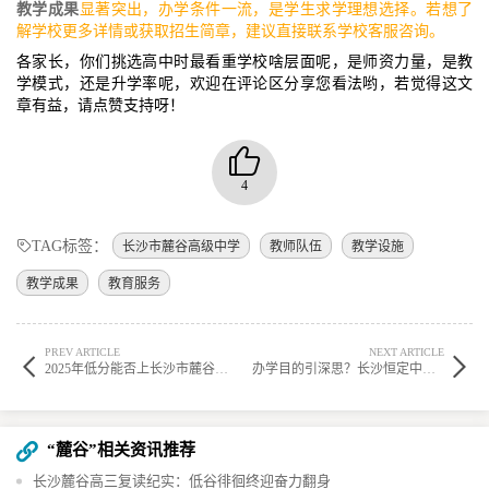
教学成果
显著突出，办学条件一流，是学生求学理想选择。若想了
解学校更多详情或获取招生简章，建议直接联系学校客服咨询。
各家长，你们挑选高中时最看重学校啥层面呢，是师资力量，是教
学模式，还是升学率呢，欢迎在评论区分享您看法哟，若觉得这文
章有益，请点赞支持呀！
4
TAG标签：
长沙市麓谷高级中学
教师队伍
教学设施
教学成果
教育服务
PREV ARTICLE
NEXT ARTICLE
2025年低分能否上长沙市麓谷高级中学？答案在此
办学目的引深思？长沙恒定中学创办者：让更多孩子读好书
“麓谷”相关资讯推荐
长沙麓谷高三复读纪实：低谷徘徊终迎奋力翻身