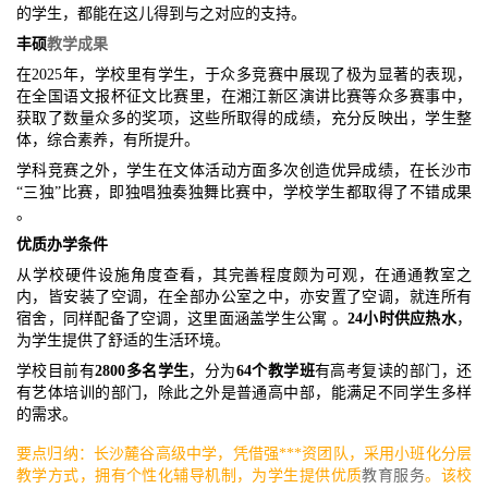
的学生，都能在这儿得到与之对应的支持。
丰硕
教学成果
在2025年，学校里有学生，于众多竞赛中展现了极为显著的表现，
在全国语文报杯征文比赛里，在湘江新区演讲比赛等众多赛事中，
获取了数量众多的奖项，这些所取得的成绩，充分反映出，学生整
体，综合素养，有所提升。
学科竞赛之外，学生在文体活动方面多次创造优异成绩，在长沙市
“三独”比赛，即独唱独奏独舞比赛中，学校学生都取得了不错成果
。
优质办学条件
从学校硬件设施角度查看，其完善程度颇为可观，在通通教室之
内，皆安装了空调，在全部办公室之中，亦安置了空调，就连所有
宿舍，同样配备了空调，这里面涵盖学生公寓 。
24小时供应热水
，
为学生提供了舒适的生活环境。
学校目前有
2800多名学生
，分为
64个教学班
有高考复读的部门，还
有艺体培训的部门，除此之外是普通高中部，能满足不同学生多样
的需求。
要点归纳：长沙麓谷高级中学，凭借强***资团队，采用小班化分层
教学方式，拥有个性化辅导机制，为学生提供优质
教育服务
。该校