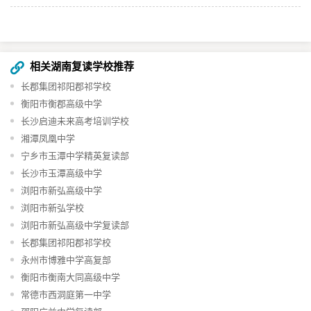
相关湖南复读学校推荐
长郡集团祁阳郡祁学校
衡阳市衡郡高级中学
长沙启迪未来高考培训学校
湘潭凤凰中学
宁乡市玉潭中学精英复读部
长沙市玉潭高级中学
浏阳市新弘高级中学
浏阳市新弘学校
浏阳市新弘高级中学复读部
长郡集团祁阳郡祁学校
永州市博雅中学高复部
衡阳市衡南大同高级中学
常德市西洞庭第一中学