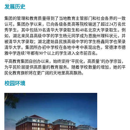
发展历史
集团的管理和教育质量得到了当地教育主管部门和社会各界的一致
认可。集团办学以来，已向各级各类高等院校输送了超过24万名优
秀学生，其中包括39名清华大学录取生和48名北京大学录取生。例
如，湖北来凤县高级中学的学生杨元同学成为恩施州理科状元，并
被清华大学录取；湖北建始县民族高级中学的学生杨鑫同学也荣录
清华大学。集团所办初中学校在各地中考中表现出色，常德津市德
雅中学连续7年都有90个以上的学生进入全市前百名。
平高教育集团自创办以来，始终坚持“平民化，高质量”的办学宗旨，
为平民阶层提供高质量的教育服务。随着学校数量的增加，她的平
民化教育旗帜将在更广阔的天地里高高飘扬。
校园环境