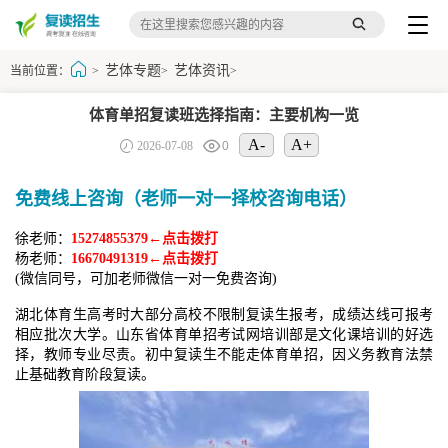
艺体专题
艺体资讯
当前位置：
>
>
>
体育单招复读班选择指南：主要机构一览
A-
A+
2026-07-08
0
免费线上咨询（老师一对一择校咨询电话）
徐老师：
15274855379←点击拨打
杨老师：
16670491319←点击拨打
(微信同号，可加老师微信一对一免费咨询)
湖北体育生高考时大部分高校不限制复读生报考，成绩达线可报考
相应批次大学。山东省体育单招考试网培训部是文化课培训的好选
择，教师专业尽责。初中复读生不能走体育单招，因义务教育法禁
止基础教育阶段复读。