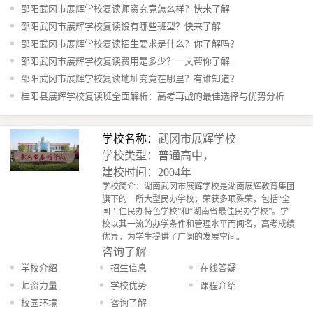
邵阳武冈市展辉学校复读师资究竟怎么样？快来了解
邵阳武冈市展辉学校复读设有哪些班型？快来了解
邵阳武冈市展辉学校复读招生要求是什么？你了解吗？
邵阳武冈市展辉学校复读费用是多少？一文帮你了解
邵阳武冈市展辉学校复读地址究竟在哪里？有谁知道？
桂阳县展辉学校复读班全面解析：高考再战的最佳选择与优势分析
学校名称：
武冈市展辉学校
学校类型：普通高中，
建校时间：2004年
学校简介：湖南武冈市展辉学校是湖南展辉教育集团
旗下的一所大型民办学校，荣获多项殊荣，包括“全
国百佳民办特色学校”和“湖南省最佳民办学校”。学
校以其一流的办学条件和管理水平而闻名，高考成绩
优异，为学生提供了广阔的发展空间。
咨询了解
学校介绍
招生信息
在线答疑
师资力量
学校优势
课程介绍
校园环境
咨询了解