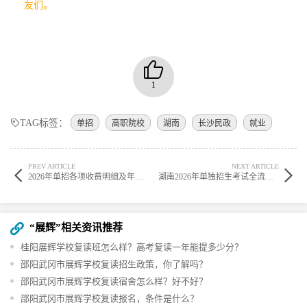
友们。
1
TAG标签：
单招
高职院校
湖南
长沙民政
就业
PREV ARTICLE
NEXT ARTICLE
2026年单招各项收费明细及年度总费用一览
湖南2026年单独招生考试全流程与考核要点解析
“展辉”相关资讯推荐
桂阳展辉学校复读班怎么样？高考复读一年能提多少分？
邵阳武冈市展辉学校复读招生政策，你了解吗？
邵阳武冈市展辉学校复读宿舍怎么样？好不好？
邵阳武冈市展辉学校复读报名，条件是什么？