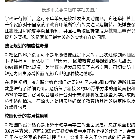
长沙市芙蓉高级中学相关图片
学校
进行
搬迁
，这可不单单只是校址发生变动而已，它还牵扯着上
千个家庭对于自家孩子
教育
环境所抱有的关注以及期待。怎样去保
证
搬迁
过程能够平稳且顺利，并且把新校区转变成为
教育
质量得以
提升的契机，这是家长们最为关心的实实在在的问题。
选址规划的前瞻性考量
新校区的地点选定可不是随随便便就定下来的，此次迁移到
苏仙区
卜里坪社区，是依据了一些因素 。
区域教育发展规划
的深思熟虑。
约
60亩
其用地规模，为
学校
长远发展预留了充裕空间，可切实防止
短期内因生源增长而再度迁址的那种被动情形。
在规划初期，校方联合教育部门对周边社区未来
5到10年
的适龄儿童
数量进行了详细调研。这确保了新校区约
3.6万平方米
的建筑面积和
2570个
学位，它可以合理地符合对于未来即将发生那些入学诉求的
科学适配情况，在源头之处切实地确保了教育所具备的稳定性以及
连续性句号。
校园设计的实用性原则
新校园的设计核心是服务于教学与学生的全面发展。总建筑面积约
3.6万平方米
，这笔
5.3亿元
其投资会着重用在教学楼的建设上，会着
重用在实验室的构建过程当中，会着重投入予体育馆的打造事宜