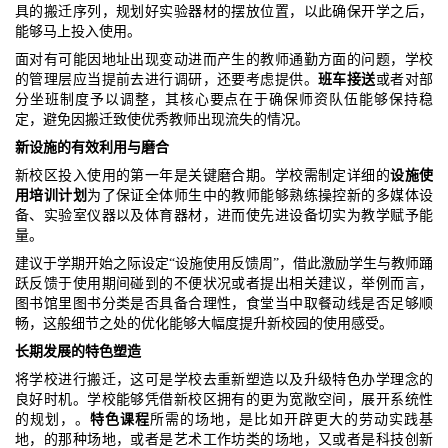
具的搬迁序列，规划好实验器材的摆放位置，以此确保开学之后，
能够马上投入使用。
面对有可能因地址出现变动进而产生的教师通勤方面的问题，学校
的管理层应当提前去进行调研，还要考虑提供。
班车接送
或者对部
分坐班制度予以调整，其核心要点在于确保师资队伍能够保持稳
定，避免因搬迁致使优秀教师出现流失的情况。
新设施的有效利用与磨合
新校区投入使用的第一年是关键磨合期。学校需制定详细的
设施使
用培训计划
为了保证全体师生中的教师能够熟练操控新的多媒体设
备、实验室仪器以及体育器材，进而使先进设备切实为教学赋予能
量。
建议于学期开始之际设定“设施使用反馈周”，借此激励学生与教师踊
跃反馈于使用期间碰到的不便状况或者提出相关建议，举例而言，
图书馆里图书分类是否具备合理性，食堂当中取餐动线是否足够顺
畅，这般细节之处的优化能够大幅度提升新校园的使用感受。
长期发展的特色塑造
将学校进行搬迁，这可是学校去重新塑造以及升级特色办学理念的
良好时机。学校能够凭借新校区拥有的更为宽敞空间，展开系统性
的规划，。
特色课程
所需的场地，是比如开辟更大的劳动实践基
地，的那种场地，或者是艺术工作坊类的场地，又或者是科技创新