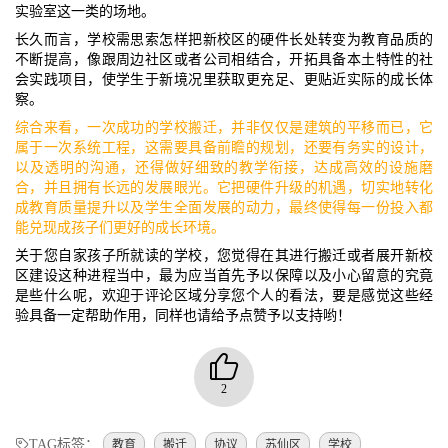
实验室这一类的场地。
长久而言，学校需思索怎样把新校区的硬件长处转变为教育品质的
不断提高，像跟周边社区或者公司相结合，开拓具备本土特性的社
会实践项目，使学生于新境况里获取更充足、更贴近实际的成长体
察。
综合来看，一次成功的学校搬迁，并非仅仅是建筑的平移而已，它
属于一次系统工程，这需要具备前瞻的规划，还要有务实的设计，
以及透明的沟通，还得做好细致的教学衔接，达成高效的设施磨
合，并且拥有长远的发展眼光。它把硬件升级的机遇，切实地转化
成教育质量提升以及学生全面发展的动力，最终使得每一份投入都
能兑现成孩子们更好的成长环境。
关于您自家孩子所就读的学校，您觉得在其进行搬迁或者展开新校
区建设这种进程当中，最为应当首先予以保障以及小心留意的究竟
是些什么呢，欢迎于评论区域分享您个人的看法，要是感觉这些经
验具备一定帮助作用，同样也请给予点赞予以支持哟！
2
TAG标签：
教育
搬迁
协议
苏仙区
学校