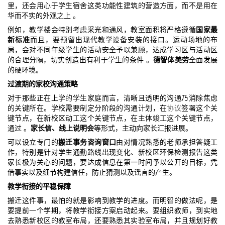
里，还会用心于学生宿舍这类功能性建筑的营造方面，而不是用在
华而不实的外观之上 。
例如，教学楼会特别考虑采光和通风，教室面积将严格遵循
国家最
新标准
而且，要预留出现代教学设备安装的接口。运动场地的布
局，会对不同年级学生的活动安全予以兼顾，达成学习区与活动区
的合理分隔，切实创造出有利于学生的条件 。
德智体美劳
全面发展
的硬环境。
过渡期的家校沟通策略
对于那些正在上学的学生家庭而言，清晰且透明的沟通乃消除焦虑
的关键所在。学校需要制定分阶段的沟通计划，在
协议
签署这个关
键节点，在新校区动工这个关键节点，在主体竣工这个关键节点，
通过 。
家长信、线上说明会
等形式，主动向家长汇报进展。
可以设立专门的
搬迁事务咨询窗口
由对情况熟悉的老师承担答疑工
作，特别是针对学生通勤路线出现变化、新校区环保检测报告这类
家长极为关心的问题，要达成信息在第一时间予以公开的目标，凭
借事实以及细节构建信任，防止猜测以及谣言的产生。
教学衔接的平稳保障
搬迁这件事，最怕的就是影响到教学的进度。而明智的做法呢，是
要提前一个学期，将教学衔接方案启动起来。要组织教师，到实地
去熟悉新校区的教室布局，还要熟悉其实验室布局，并且规划好教