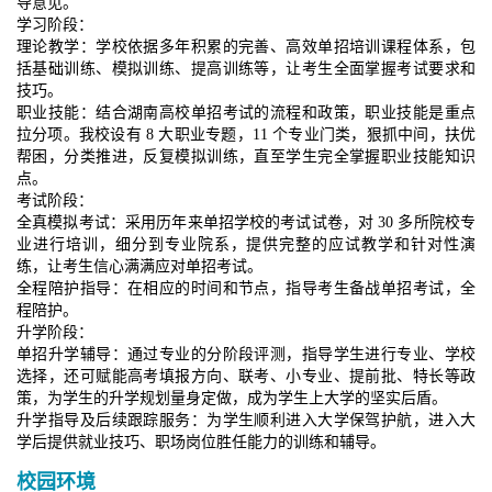
导意见。
学习阶段：
理论教学：学校依据多年积累的完善、高效单招培训课程体系，包
括基础训练、模拟训练、提高训练等，让考生全面掌握考试要求和
技巧。
职业技能：结合湖南高校单招考试的流程和政策，职业技能是重点
拉分项。我校设有 8 大职业专题，11 个专业门类，狠抓中间，扶优
帮困，分类推进，反复模拟训练，直至学生完全掌握职业技能知识
点。
考试阶段：
全真模拟考试：采用历年来单招学校的考试试卷，对 30 多所院校专
业进行培训，细分到专业院系，提供完整的应试教学和针对性演
练，让考生信心满满应对单招考试。
全程陪护指导：在相应的时间和节点，指导考生备战单招考试，全
程陪护。
升学阶段：
单招升学辅导：通过专业的分阶段评测，指导学生进行专业、学校
选择，还可赋能高考填报方向、联考、小专业、提前批、特长等政
策，为学生的升学规划量身定做，成为学生上大学的坚实后盾。
升学指导及后续跟踪服务：为学生顺利进入大学保驾护航，进入大
学后提供就业技巧、职场岗位胜任能力的训练和辅导。
校园环境