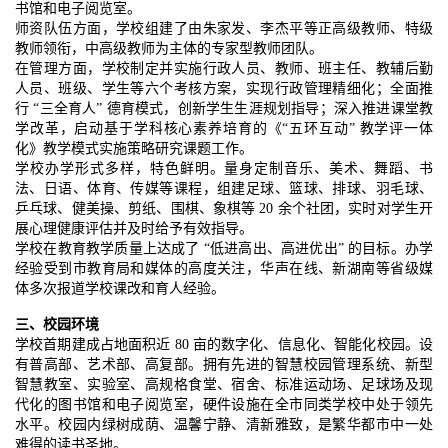
书馆和电子阅览室。
师资队伍方面，学校组建了由朱家发、李杰平等正高级教师、特级
教师领衔，中高级教师为主体的专家型教师团队。
在管理方面，学校制定并实施行政人员、教师、班主任、教辅后勤
人员、班级、学生等六个考核方案，实现行政管理精细化；全面推
行 “三全育人” 德育模式，创新学生生涯规划指导；深入推进课堂教
学改革，启动基于学科核心素养培育的《“五环互动” 教学评一体
化》教学模式实施策略研究课题工作。
学校办学形式多样，特色鲜明。量身定制音乐、美术、舞蹈、书
法、日语、体育、传媒等课程，组建足球、篮球、排球、羽毛球、
乒乓球、健美操、剪纸、围棋、象棋等 20 余个社团，实时对学生开
展心理健康评估并及时给予有效指导。
学校在教育教学质量上达成了 “低进高出、高进优出” 的目标。办学
经验受到市教育局和媒体的高度关注，华声在线、新湖南等省级媒
体多次报道学校课改和育人经验。
三、校园环境
学校首期建成占地面积近 80 亩的数字化、信息化、智能化校园。设
有普高部、艺术部、高复部。拥有先进的智慧校园管理系统、新型
智慧教室、实验室、高规格食堂、宿舍、标准运动场、足球场及现
代化的图书馆和电子阅览室，硬件设施在全市同类学校中处于领先
水平。校园内绿树成荫、温馨宁静、清新雅致，是繁华都市中一处
难得的读书圣地。