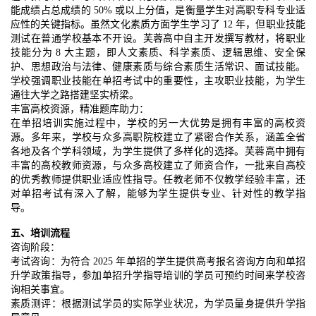
能成绩占总成绩的 50% 或以上分值，是衡量学生对高职专科专业适
应性的关键指标。虽然文化素质方面学生学习了 12 年，但职业技能
测试在普通学校基本不开设。芙蓉高中自主开发撰写教材，将职业
技能分为 8 大主题，即人文素质、科学素质、逻辑思维、安全保
护、思想政治与法律、健康素质与综合素质生活常识、面试技能。
学校强调职业技能在单招考试中的重要性，主攻职业技能，为学生
通往大学之路搭建坚实桥梁。
丰富高校资源，精准题库助力：
在单招培训实施过程中，学校的另一大优势是拥有丰富的高校资
源。多年来，学校与众多高职院校建立了紧密合作关系，涵盖全省
各地及各个学科领域，为学生提供了多样化的选择。芙蓉高中拥有
丰富的高校教师资源，与众多高校建立了师资合作，一批来自高校
的优秀教师提供职业适应性指导。任教老师不仅教学经验丰富，还
对单招考试有深入了解，能够为学生提供专业、针对性的教学指
导。
五、培训流程
咨询阶段：
考试咨询：为符合 2025 年单招的学生提供高考报名咨询方向和单招
升学政策指导，参加单招升学指导培训的学员可预约时间来学校咨
询相关事宜。
素质测评：根据测试学员的实际学业状况，为学员量身提供升学指