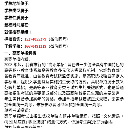
学校地址位于:
学校类型属于:
学校性质属于:
建校时间是在:
就读推荐星级:
1
择校咨询：
15274855379
（微信同号）
了解学校：
16670491319
（微信同号）
一、高职单招解析
高职单招内涵：
2008 年起，我省推行的 “高职单招” 旨在进一步健全具有中国特色的
高等职业教育体系和高等教育多元化选拔录取机制。它经教育部与
省教育厅批准，由省教育考试院监督实施，是高职院校独自确定入
学标准、组织入学测试及实施招生录取的方式。高职单招属于狭义
范畴的单招，是高等职业教育分类考试招生的关键形式，也是普通
高校招生考试的重要组成部分以及高职院校招录生源的主要渠道。
考生需具备参加高考的资格，参加单招考试若被正式录取，无需参
加全国统一高考，未被录取者可继续参加全国统一高考。
单招考试模式：
高职单招考试由招生院校单独命题并单独组织，按照 “文化素质 +
(职业适应性) 职业技能” 的测试方式，依据考生类别进行组织。
单招与高考录取差异：