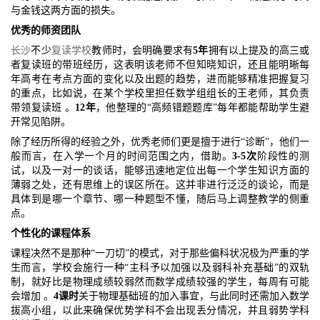
与金钱这两方面的损失。
优秀的师资团队
长沙
不少
复读学校
教师时，会明确要求有
5年
拥有以上提及的高三或
者复读班的带班经历，这表明该老师不但知晓知识，还且能明晰每
年高考在考点方面的变化以及出题的趋势，进而能够精准把握复习
的重点，比如说，在某个学校里担任数学组组长的王老师，其负责
带领复读班 。
12年
，他整理的“高频错题题库”每年都能帮助学生避
开常见陷阱。
除了经历所得的经验之外，优秀老师们更是擅于进行“诊断”，他们一
般而言，在入学一个月的时间范围之内，借助。
3-5次
阶段性的测
试，以及一对一的谈话，能够迅速地定位出每一个学生知识方面的
薄弱之处，还有思维上的误区所在。这并非进行泛泛的谈论，而是
具体到是哪一个章节、哪一种题型不懂，随后马上调整教学的侧重
点。
个性化的课程体系
课程决然不是那种“一刀切”的模式，对于那些偏科状况极为严重的学
生而言，学校会施行一种“主科予以加强以及弱科补充基础”的双轨
制，就好比是物理成绩较弱然而数学成绩较强的学生，每周有可能
会增加 。
4课时
关于物理基础班的加入事宜，与此同时还需加入数学
拔高小组，以此来确保优势学科不会出现丢分情况，并且弱势学科