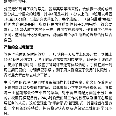
能够得到提升。
分层走班制当下极为常见，就拿英语学科来说，会依据一模的成绩
划分成三个层次的班级，其中A班是冲刺135分以上的，B班用以巩固
110至135分的，C班是夯实基础的，每个班级 。 （原句最后“每班”
后面内容是缺失的，所以补充内容后整体句子结构完整，符合要
求）。
15-20人
教学内容不一样，进度存在着差异，作业难度也完全
不同，这种精细化分班操作，能确保每个学生所听的课都恰好适合
自己。
严格的全过程管理
管理严格体现在时间管控上。典型的一天从
早上6:30
开始，到
晚上
10:30
晚自习结束后，各个时间段都有着相应安排 ，划分出上课时段
，安排了自习时间 ，设置了答疑环节还有体锻活动 。手机在周一到
周五期间要统一办理保管手续 ，到了周末则设置了使用时长限制 ，
得以最大程度地去减少干扰 。
生活当中的管理也是同样具备着那样的细致程度，宿舍存在着固定
下来的熄灯以及查寝的时间，以此来保证学生能够获得休息，食堂
每一个星期都会公布相应的菜单，对于营养搭配方面是十分注重
的，校区同样配备有。
24小时
负责值班工作的校医以及担任心理辅
导任务的人员。这般呈现出的“半封闭式”管理形式，其目标旨在营造
出一个具备纯粹特质、拥有稳定状态以及确保安全性能的学习环
境。