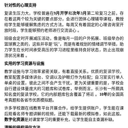
针对性的心理支持
复读生压力大，学校普遍在
9月开学
和
次年3月
第二轮复习之前，存
在着这两个较为关键的要点部分，会进行团体心理辅导课程，教授
给学生能够缓解焦虑的方式方法。每周又有着固定的心理咨询室开
放时段，学生能够预约老师进行交流谈心 。
班级会定时开展减压活动，像是每月一回的户外拓展、班级举办的
篮球赛之类的，这些并非是“玩”，而是有着规划的情绪调节举措，助
力学生在长时间承受高压的学习进程里维持良好状态，防止出现崩
溃状况来着 。
实用的学习资源与设施
教学设施与学习效率紧密关联，有着直接关系。优质的
复读学校
，
教室配置多媒体讲台、空调以及护眼灯作为标配；自习室实行单人
单桌的设置，彼此之间不会产生干扰。更为关键重要的是，学校会
自行建设体量庞大的习题库和试卷库，举例而言，
长沙
有一所颇具
知名度的复读学校，它的内部题库包含覆盖了将近 。
10年
的全国高
考真题和各省市优质模拟题。
许多学校跟在线教育平台开展合作，给学生提供账户，学生能在课
后观看名师专题讲解的视频，还能下载最新的模拟卷，如此这般。
数字化资源
是对课堂学习的重要补充，让学生能自主查漏补缺。
清晰的择校评估方法