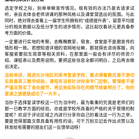
选定学校之际，别单单瞅宣传情况。极有效的办法乃是去请求试
听，亲自去体会老师讲课的那种风格以及课堂营造出的氛围。与此
同时，绝对得去查看上一届学生所拥有的“成绩提升表”，留意平均提
分的相关数据以及低分学生的进步情形，这比起仅看状元更具备参
考方面的价值。
一定要进行实地的考察，去瞧瞧教室、宿舍、食堂是不是跟宣传的
情形相一致。若想知道详细的官网地址嘛，那就得去咨询客服，向
客服索要招生简章等相关资料，在那里面一般会有详尽的师资介
绍、课程表以及费用说明。要把这些信息全都问明白，之后再去做
出决定。
总结来讲，挑选长沙地区的高考复读学校，重点得看教员是不是切
实具备高三教学经验，课程有没有针对你来专门定制，管理是不是
严谨且落实了各处细节，将这些实际存在的细节核查明白了，你的
复读之途便是成功了一大半 。
当你于选择复读学校这一行为当中时，最为看重的究竟是老师们的
那一已教学方面的经验，亦或是学校所具备的严格的关乎管理的制
度呢？欢迎于评论区域之内进行分享你自己的看法这一行为之举，
要是觉得那篇文章具备有用性的话，可千万别忘记去作出点赞以及
转发给有需要的朋友们这一反馈举动呀！