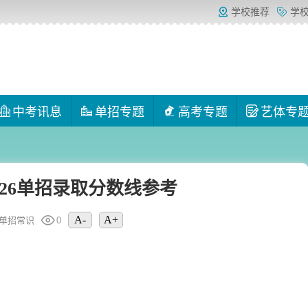
学校推荐
学
中考讯息
单招专题
高考专题
艺体专
026单招录取分数线参考
A-
A+
单招常识
0