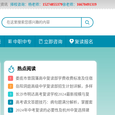
校资讯
择校咨询：杨老师：
15274855379
徐老师：
16670491319
题
中职中专
立即咨询
复读报名
热点阅读
娄底市曾国藩高中复读部学费收费标准及住宿
1
岳阳洞庭高级中学复读部招生计划详解，多样
2
费用详解
长沙市明达高考复读学校2024最新规模与复
3
化选科组合助力学生成长
高考语文答题技巧：病句题满分解析，掌握套
4
读生人数实时统计
2024年中考复读的必要性及杭州中复选择建
5
路轻松应对