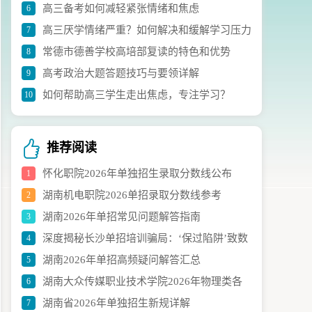
高三备考如何减轻紧张情绪和焦虑
6
议
高三厌学情绪严重？如何解决和缓解学习压力
7
常德市德善学校高培部复读的特色和优势
8
高考政治大题答题技巧与要领详解
9
如何帮助高三学生走出焦虑，专注学习？
10
推荐阅读
怀化职院2026年单独招生录取分数线公布
1
湖南机电职院2026单招录取分数线参考
2
湖南2026年单招常见问题解答指南
3
深度揭秘长沙单招培训骗局：‘保过陷阱’致数
4
湖南2026年单招高频疑问解答汇总
5
百学生中招
湖南大众传媒职业技术学院2026年物理类各
6
湖南省2026年单独招生新规详解
7
专业录取分数线公布