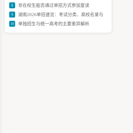
非在校生能否通过单招方式参加复读
8
湖南2026单招速览：考试分类、高校名录与
9
单独招生与统一高考的主要差异解析
10
复习策略