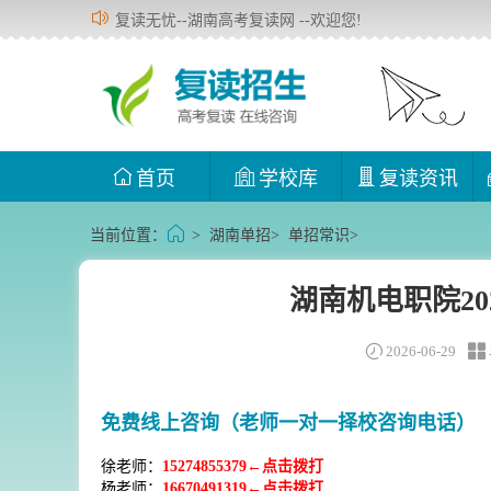
复读无忧--湖南高考复读网 --欢迎您!
首页
学校库
复读资讯
当前位置：
>
湖南单招
>
单招常识
>
湖南机电职院2
2026-06-29
免费线上咨询（老师一对一择校咨询电话）
徐老师：
15274855379←点击拨打
杨老师：
16670491319←点击拨打