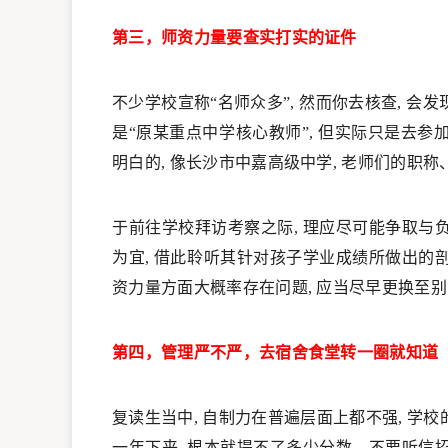
第三，师资力量要查实打实的证件
不少学校宣称“名师众多”, 然而你去核查, 会
是“原某重点中学核心教师”, 但实际只是去参
明白的, 像长沙市中嘉高级中学, 老师们的职
于前往学校拜访考察之际, 理应尽可能争取与
为宜, 借此聆听其针对孩子学业成绩所做出的
资力量方面大概率存在问题, 应当尽早更换至
第四，管理严不严，去宿舍食堂转一圈就知道
复读生当中, 自制力在普遍层面上都不强, 学
一年下来, 根本就提不了多少分数。不要听信