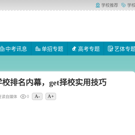
学校推荐
学
中考讯息
单招专题
高考专题
艺体专
校排名内幕，get择校实用技巧
A-
A+
复读自媒体
0