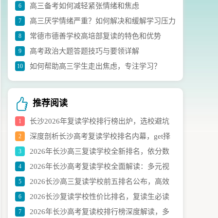
高三备考如何减轻紧张情绪和焦虑
6
议
高三厌学情绪严重？如何解决和缓解学习压力
7
常德市德善学校高培部复读的特色和优势
8
高考政治大题答题技巧与要领详解
9
如何帮助高三学生走出焦虑，专注学习？
10
推荐阅读
长沙2026年复读学校排行榜出炉，选校避坑
1
深度剖析长沙高考复读学校排名内幕，get择
2
指南速看
2026年长沙高三复读学校全新排名，依分数
3
校实用技巧
2026年长沙高考复读学校全面解读：多元视
4
段择校避坑指南
2026长沙高三复读学校前五排名公布，高效
5
角下的理性选校策略
2026长沙复读学校性价比排名，复读生必读
6
择校指南呈上
2026年长沙高考复读校排行榜深度解读，多
7
指南