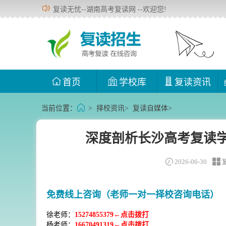
复读无忧--湖南高考复读网 --欢迎您!
首页
学校库
复读资讯
当前位置：
>
择校资讯
>
复读自媒体
>
深度剖析长沙高考复读学
2026-06-30
免费线上咨询（老师一对一择校咨询电话）
徐老师：
15274855379←点击拨打
杨老师：
16670491319←点击拨打