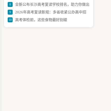
全新公布长沙高考复读学校排名，助力你做出
8
维度选校策略指南
2026年高考复读新规：多省收紧公办高中招
9
明智选择
高考体检前，这些食物最好别碰
10
生，复读之路机遇与阻碍同在