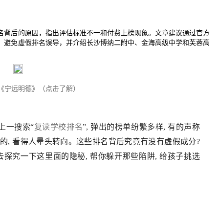
名背后的原因，指出评估标准不一和付费上榜现象。文章建议通过官方
，避免虚假排名误导，并介绍长沙博纳二附中、金海高级中学和芙蓉高
《宁远明德》（点击了解）
上一搜索“
复读学校排名
”, 弹出的榜单纷繁多样, 有的声称
的, 看得人晕头转向。这些排名背后究竟有没有虚假成分?
探究一下这里面的隐秘, 帮你躲开那些陷阱, 给孩子挑选