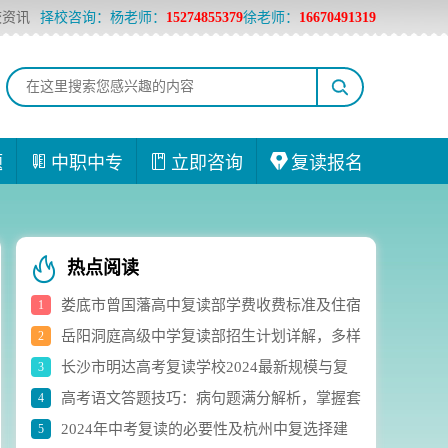
校资讯
择校咨询：杨老师：
15274855379
徐老师：
16670491319
题
中职中专
立即咨询
复读报名
热点阅读
娄底市曾国藩高中复读部学费收费标准及住宿
1
岳阳洞庭高级中学复读部招生计划详解，多样
2
费用详解
长沙市明达高考复读学校2024最新规模与复
3
化选科组合助力学生成长
高考语文答题技巧：病句题满分解析，掌握套
4
读生人数实时统计
2024年中考复读的必要性及杭州中复选择建
5
路轻松应对