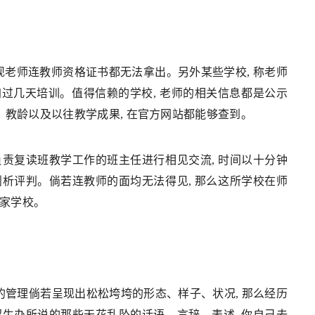
发现老师连教师资格证书都无法拿出。另外某些学校, 称老师
加过几天培训。值得信赖的学校, 老师的相关信息都是公示
称、教龄以及以往教学成果, 在官方网站都能够查到。
负责复读班教学工作的班主任进行相见交流, 时间以十分钟
剖析评判。倘若连教师的面均无法得见, 那么这所学校在师
别家学校。
校的管理倘若呈现出松松垮垮的形态、样子、状况, 那么经历
招生办所说的那些天花乱坠的话语、言辞、表述, 你自己去