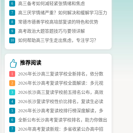
高三备考如何减轻紧张情绪和焦虑
6
议
高三厌学情绪严重？如何解决和缓解学习压力
7
常德市德善学校高培部复读的特色和优势
8
高考政治大题答题技巧与要领详解
9
如何帮助高三学生走出焦虑，专注学习？
10
推荐阅读
2026年长沙高三复读学校全新排名，依分数
1
2026年长沙高考复读学校全面解读：多元视
2
段择校避坑指南
2026长沙高三复读学校前五排名公布，高效
3
角下的理性选校策略
2026长沙复读学校性价比排名，复读生必读
4
择校指南呈上
2026年长沙高考复读校排行榜深度解读，多
5
指南
全新公布长沙高考复读学校排名，助力你做出
6
维度选校策略指南
2026年高考复读新规：多省收紧公办高中招
7
明智选择