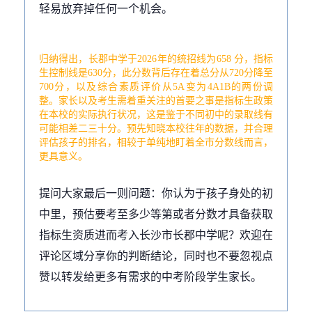
轻易放弃掉任何一个机会。
归纳得出，长郡中学于2026年的统招线为658 分，指标
生控制线是630分，此分数背后存在着总分从720分降至
700分，以及综合素质评价从5A变为4A1B的两份调
整。家长以及考生需着重关注的首要之事是指标生政策
在本校的实际执行状况，这是鉴于不同初中的录取线有
可能相差二三十分。预先知晓本校往年的数据，并合理
评估孩子的排名，相较于单纯地盯着全市分数线而言，
更具意义。
提问大家最后一则问题：你认为于孩子身处的初
中里，预估要考至多少等第或者分数才具备获取
指标生资质进而考入长沙市长郡中学呢？欢迎在
评论区域分享你的判断结论，同时也不要忽视点
赞以转发给更多有需求的中考阶段学生家长。