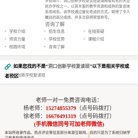
学校简介：洞口创新学校复读班是湖南省知名的大型
民办学校之一，以其丰富的教学资源和成熟的复读体
系而闻名。该学校通过量化奇迹的方式，取得了令人
瞩目的高分成绩，并多次获得荣誉称号。
咨询了解
学校介绍
招生信息
在线答疑
师资力量
学校优势
课程介绍
校园环境
咨询了解
如果您找的不是“
洞口创新学校复读班
”以下是相关学校或
洞口创新学校复读班
者校区
老师一对一免费咨询电话：
杨老师：
15274855379
（点号码拨打）
徐老师：
16670491319
（点号码拨打）
(手机微信同号可加老师微信)
本站所收录作品、热点评论等信息部分来源互联网，目的只是为了系统归纳学
习参考和传递资讯