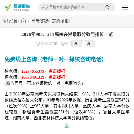
高考答疑
志愿填报
当前位置：
>
>
>
2026年985、211高校在湘录取分数与排位一览
A-
A+
2026-07-05
0
免费线上咨询（老师一对一择校咨询电话）
徐老师：
15274855379←点击拨打
杨老师：
16670491319←点击拨打
(微信同号，可加老师微信一对一免费咨询)
由于2026年湖南高考志愿录取尚未结束，985、211大学在湘录取分
数线及位次暂未公布。可参考2026年数据：历史类考生最低需547分
（位次9968）上985大学，其中四川大学、重庆大学、湖南大学分数
线较低；物理类考生最低需551分（位次40582），复旦大学医学
院、湖南大学、西北农林科技大学等分数线较低。