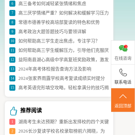
高三备考如何减轻紧张情绪和焦虑
6
议
高三厌学情绪严重？如何解决和缓解学习压力
7
常德市德善学校高培部复读的特色和优势
8
高考政治大题答题技巧与要领详解
9
如何帮助高三学生走出焦虑，专注学习？
10
如何帮助高三学生缓解压力，引导他们克服厌
11
在线咨询
益阳南县湖心高级中学高复班奖励政策，激发
12
学情绪？
2024年高考体检报告查询方法及影响
13
学生学习热情，提高学习积极性
2024张家界雨露学校高考复读成绩实时提分
14
联系电话
高考英语完形填空攻略，轻松拿满分的技巧揭
15
情况解析
秘！
返回顶部
推荐阅读
湖南考生未达预期？重新出发择校的四个关键
1
2026长沙复读学校名校录取榜前六揭晓，为
2
策略