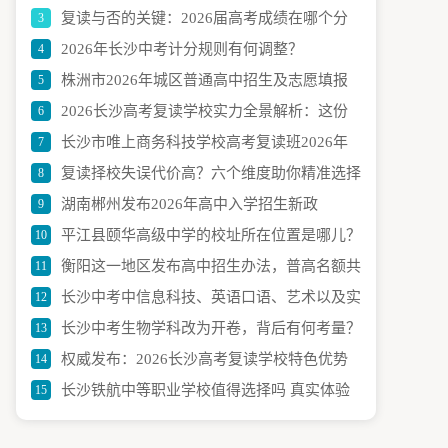
复读与否的关键：2026届高考成绩在哪个分
3
梦想续航
2026年长沙中考计分规则有何调整？
4
数段需要慎重考虑？
株洲市2026年城区普通高中招生及志愿填报
5
2026长沙高考复读学校实力全景解析：这份
6
指南
长沙市唯上商务科技学校高考复读班2026年
7
榜单助你圆梦
复读择校失误代价高？六个维度助你精准选择
8
招生简章
湖南郴州发布2026年高中入学招生新政
9
平江县颐华高级中学的校址所在位置是哪儿？
10
衡阳这一地区发布高中招生办法，普高名额共
11
长沙中考中信息科技、英语口语、艺术以及实
12
计7700人
长沙中考生物学科改为开卷，背后有何考量？
13
验操作等科目的考查组织方式是怎样的？
权威发布：2026长沙高考复读学校特色优势
14
长沙铁航中等职业学校值得选择吗 真实体验
15
榜单，破解高分秘诀
与避坑指南