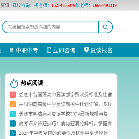
校资讯
择校咨询：杨老师：
15274855379
徐老师：
16670491319
题
中职中专
立即咨询
复读报名
热点阅读
娄底市曾国藩高中复读部学费收费标准及住宿
1
岳阳洞庭高级中学复读部招生计划详解，多样
2
费用详解
长沙市明达高考复读学校2024最新规模与复
3
化选科组合助力学生成长
高考语文答题技巧：病句题满分解析，掌握套
4
读生人数实时统计
2024年中考复读的必要性及杭州中复选择建
5
路轻松应对