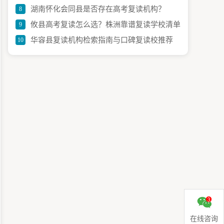
湖南怀化会同县是否存在高考复读机构？
8
与招生全攻略
攸县高考复读怎么选？株洲靠谱复读学校清单
9
华容县复读机构检索指南与口碑复读校推荐
10
与建议
在线咨询