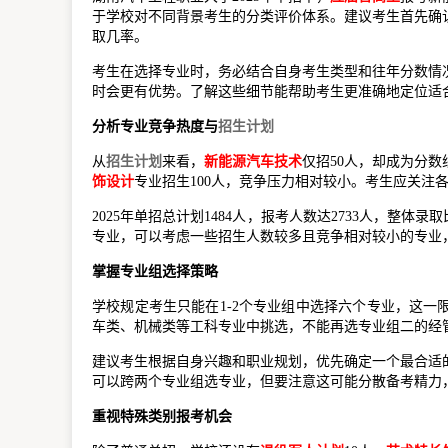
于学校对不同背景考生的分类评价体系。建议考生首先确
取几率。
考生在选择专业时，务必结合自身考生类型和往年分数情
时会更有优势。了解这些细节能帮助考生更准确地定位适
分析专业竞争热度与
招生计划
从
招生计划
来看，
新能源汽车技术
仅招50人，却成为分
饰设计
专业招生100人，竞争压力相对较小。考生应关注
2025年单招总计划1484人，报考人数达2733人，整
专业，可以考虑一些招生人数较多且竞争相对较小的专业
掌握专业组选择策略
学校规定考生只能在1-2个专业组中选择六个专业，这
车类、机械类等工科专业中挑选，不能再选专业组二的经
建议考生根据自身兴趣和职业规划，优先确定一个最合适
可以跨两个专业组选专业，但要注意这可能分散备考精力
重视特殊类别报考机会