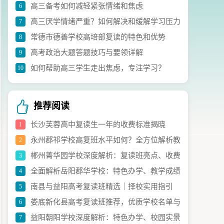
高三备考如何减轻紧张情绪和焦虑
6
议
高三厌学情绪严重？如何解决和缓解学习压力
7
常德市德善学校高培部复读的特色和优势
8
高考政治大题答题技巧与要领详解
9
如何帮助高三学生走出焦虑，专注学习？
10
推荐阅读
长沙芙蓉高中复读生一年的收费标准揭晓
1
永州郡祁学校高复班水平如何？全方位解析教
2
郴州菁华园学校深度解析：复读班亮点、收费
3
学实力与升学成效
全面解析岳阳郡华学校：特色办学、教学成绩
4
与办学特色全指南
南县与益阳高考复读班精选｜择校实用指引
5
与获奖亮点
娄底新化县高考复读班推荐，优质学校名单与
6
益阳朝阳学校深度解析：特色办学、校园实景
7
择校指南请查收