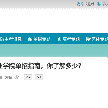
学校推荐
学
中考讯息
单招专题
高考专题
艺体专
职业学院单招指南，你了解多少？
A-
A+
高职单招
0