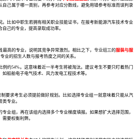
认自己属于哪一类别，再参考对应分数线，避免用错参考标准而误判录
况。比如中职生若拥有相关职业技能证书，在报考新能源汽车技术专业
合自己的专业，提高录取成功率。
数线最高的专业，说明其竞争异常激烈。相比之下，
专业组
三的
服装与服
各专业的招生人数与报考热度之间的关系。
体录取比例约54%。这意味着近一半考生将被淘汰。建议考生不要只盯着热门
，如船舶电子电气技术、风力发电工程技术等。
一限制要求考生必须提前做好规划。比如选择专业组一就意味着只能从汽
管类专业。
的专业组，再在该组内选择多个专业梯度填报。如果想扩大选择范围，
，需要权衡利弊。