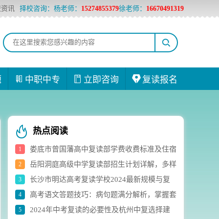
校资讯
择校咨询：杨老师：
15274855379
徐老师：
16670491319
题
中职中专
立即咨询
复读报名
热点阅读
娄底市曾国藩高中复读部学费收费标准及住宿
1
岳阳洞庭高级中学复读部招生计划详解，多样
2
费用详解
长沙市明达高考复读学校2024最新规模与复
3
化选科组合助力学生成长
高考语文答题技巧：病句题满分解析，掌握套
4
读生人数实时统计
2024年中考复读的必要性及杭州中复选择建
5
路轻松应对