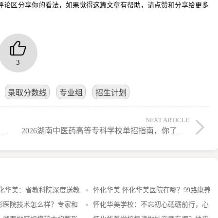
评论区分享你的看法，如果觉得这篇文章有帮助，请点赞和分享给更多
3
录取分数线
专业组
招生计划
NEXT ARTICLE
2026年湖南高速铁路职业技术学院单招指南，你知道多少？
2026湖南中医药高等专科学校单招指南，你了解多少？
怀化华美：省教科院深度送教
怀化华美 怀化华美医院在哪？99路康养
方县教育发展
形医院技术怎么样？专家和
专线直达，就医出行更便捷
怀化华美学校：不忘初心砥砺前行，心