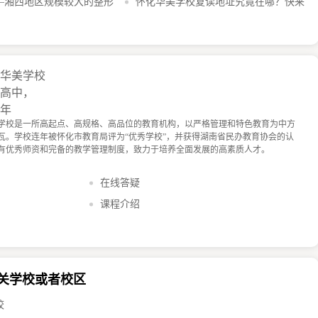
—湘西地区规模较大的整形
怀公益回报社会
怀化华美学校复读地址究竟在哪？快来
一探究竟
化华美学校
通高中，
8年
学校是一所高起点、高规格、高品位的教育机构，以严格管理和特色教育为中方
瓦。学校连年被怀化市教育局评为“优秀学校”，并获得湖南省民办教育协会的认
有优秀师资和完备的教学管理制度，致力于培养全面发展的高素质人才。
在线答疑
课程介绍
相关学校或者校区
校