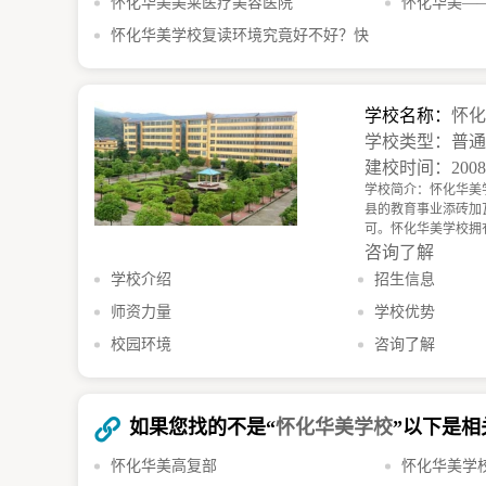
礼暨教师节表彰有啥亮点
怀化华美美莱医疗美容医院
项目详细介绍
怀化华美—
怀化华美学校复读环境究竟好不好？快
机构
来一探究竟
学校名称：
怀
学校类型：普
建校时间：200
学校简介：怀化华美
县的教育事业添砖加
可。怀化华美学校拥
咨询了解
学校介绍
招生信息
师资力量
学校优势
校园环境
咨询了解
如果您找的不是“
怀化华美学校
”以下是
怀化华美高复部
怀化华美学