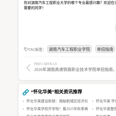
你对湖南汽车工程职业大学的哪个专业最感兴趣？欢迎在
需要的同学！
湖南汽车工程职业学院
单招指南
TAG标签：
PREV ARTICLE
“怀化华美”相关资讯推荐
怀化华美建设新貌：揭秘鹤城区经济社
怀化华美 
会发展亮点与成就
怀化华美学校开学啦！看2025年秋季典
送研，助力中
怀化华美整