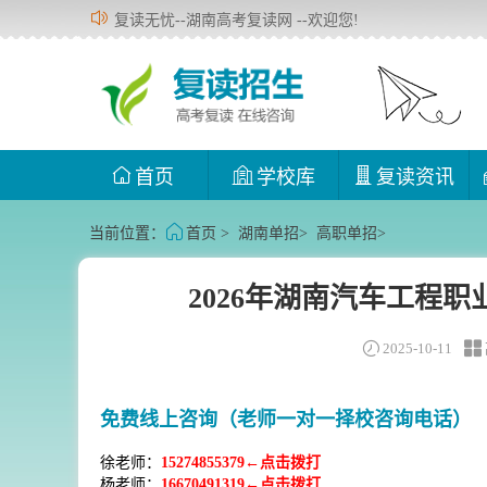
复读无忧--湖南高考复读网 --欢迎您!
首页
学校库
复读资讯
当前位置：
首页
>
湖南单招
>
高职单招
>
2026年湖南汽车工程
2025-10-11
免费线上咨询（老师一对一择校咨询电话）
徐老师：
15274855379←点击拨打
杨老师：
16670491319←点击拨打