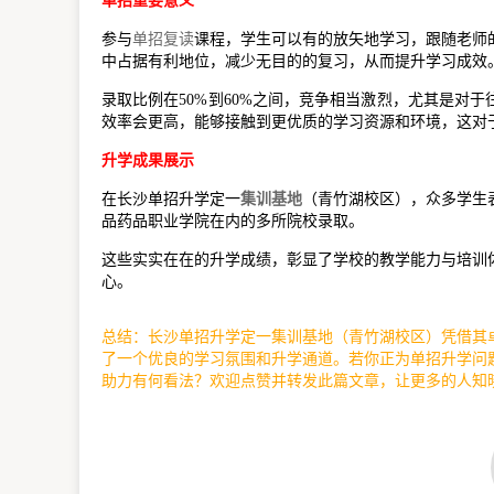
单招重要意义
参与
单招复读
课程，学生可以有的放矢地学习，跟随老师
中占据有利地位，减少无目的的复习，从而提升学习成效
录取比例在50%到60%之间，竞争相当激烈，尤其是对
效率会更高，能够接触到更优质的学习资源和环境，这对
升学成果展示
在长沙单招升学定一
集训基地
（青竹湖校区），众多学生
品药品职业学院在内的多所院校录取。
这些实实在在的升学成绩，彰显了学校的教学能力与培训
心。
总结：长沙单招升学定一集训基地（青竹湖校区）凭借其
了一个优良的学习氛围和升学通道。若你正为单招升学问
助力有何看法？欢迎点赞并转发此篇文章，让更多的人知