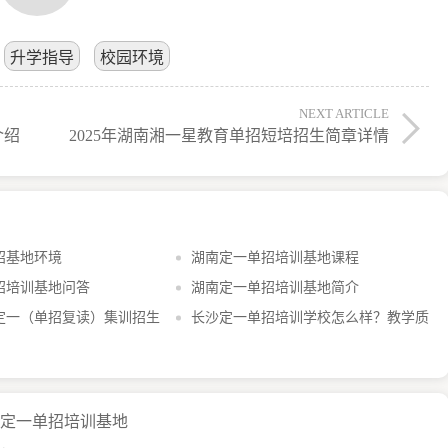
升学指导
校园环境
NEXT ARTICLE
介绍
2025年湖南湘一星教育单招短培招生简章详情
基地环境​
湖南定一单招培训基地课程​
培训基地问答​
湖南定一单招培训基地简介​
沙定一（单招复读）集训招生
长沙定一单招培训学校怎么样？教学质
量、师资力量全面解析
南定一单招培训基地
办，