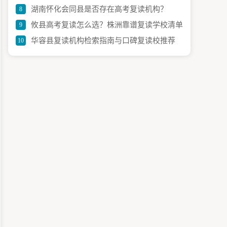
湖南怀化会同县是否存在高考复读机构？
8
与招生全攻略
攸县高考复读怎么选？株洲靠谱复读学校清单
9
华容县复读机构检索指南与口碑复读校推荐
10
与建议