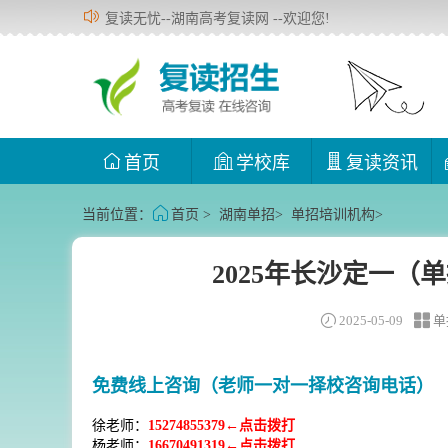
复读无忧--湖南高考复读网 --欢迎您!
首页
学校库
复读资讯
当前位置：
首页
>
湖南单招
>
单招培训机构
>
2025年长沙定一
2025-05-09
单
免费线上咨询（老师一对一择校咨询电话）
徐老师：
15274855379←点击拨打
杨老师：
16670491319←点击拨打