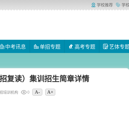
学校推荐
学
中考讯息
单招专题
高考专题
艺体专
（单招复读）集训招生简章详情
A-
A+
招培训机构
0