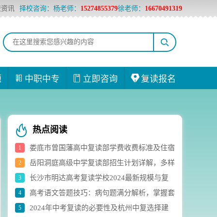
校资讯
择校咨询：杨老师：
15274855379
徐老师：
16670491319
题
中职中专
立即咨询
复读报名
热点阅读
娄底市曾国藩高中复读部学费收费标准及住宿
1
岳阳洞庭高级中学复读部招生计划详解，多样
2
费用详解
长沙市明达高考复读学校2024最新规模与复
3
化选科组合助力学生成长
高考语文答题技巧：病句题满分解析，掌握套
4
读生人数实时统计
2024年中考复读的必要性及杭州中复选择建
5
路轻松应对