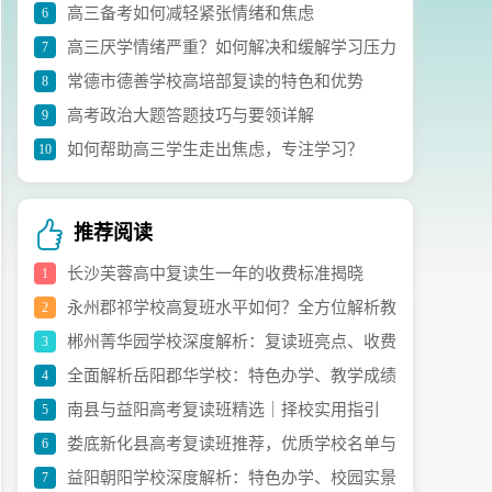
高三备考如何减轻紧张情绪和焦虑
6
议
高三厌学情绪严重？如何解决和缓解学习压力
7
常德市德善学校高培部复读的特色和优势
8
高考政治大题答题技巧与要领详解
9
如何帮助高三学生走出焦虑，专注学习？
10
推荐阅读
长沙芙蓉高中复读生一年的收费标准揭晓
1
永州郡祁学校高复班水平如何？全方位解析教
2
郴州菁华园学校深度解析：复读班亮点、收费
3
学实力与升学成效
全面解析岳阳郡华学校：特色办学、教学成绩
4
与办学特色全指南
南县与益阳高考复读班精选｜择校实用指引
5
与获奖亮点
娄底新化县高考复读班推荐，优质学校名单与
6
益阳朝阳学校深度解析：特色办学、校园实景
7
择校指南请查收