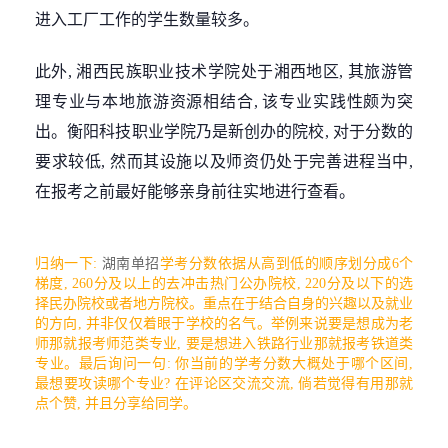
进入工厂工作的学生数量较多。
此外, 湘西民族职业技术学院处于湘西地区, 其旅游管
理专业与本地旅游资源相结合, 该专业实践性颇为突
出。衡阳科技职业学院乃是新创办的院校, 对于分数的
要求较低, 然而其设施以及师资仍处于完善进程当中,
在报考之前最好能够亲身前往实地进行查看。
归纳一下:
湖南单招
学考分数依据从高到低的顺序划分成6个
梯度, 260分及以上的去冲击热门公办院校, 220分及以下的选
择民办院校或者地方院校。重点在于结合自身的兴趣以及就业
的方向, 并非仅仅着眼于学校的名气。举例来说要是想成为老
师那就报考师范类专业, 要是想进入铁路行业那就报考铁道类
专业。最后询问一句: 你当前的学考分数大概处于哪个区间,
最想要攻读哪个专业? 在评论区交流交流, 倘若觉得有用那就
点个赞, 并且分享给同学。