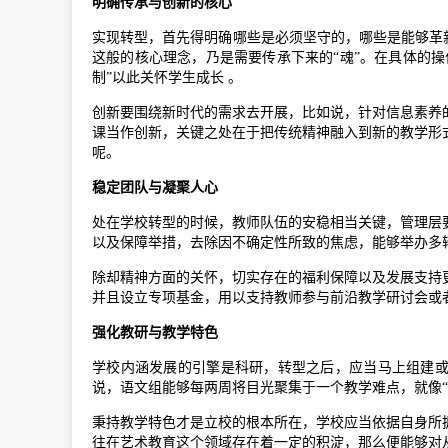
明确传承与创新的核心
实现转型，首先得明确哪些是必须坚守的，哪些是能够革
这般的核心理念，乃是需要传承下来的“魂”。在具体的
制”以此关怀学生成长 。
创新要围绕新时代的需求去开展，比如说，针对信息素养
课当作创新，关键之处在于把传统精神融入到新的教学形
呢。
稳定团队与凝聚人心
处在学校转型的时候，教师队伍的安稳相当关键，管理层
以及保障举措，去除因不确定性所致的焦虑，能够举办多
除却精神方面的关怀，切实存在的福利保障以及发展支持
并且设立专项基金，用以支持教师参与前沿教学研讨会或
强化教研与教学特色
学校内涵发展的引擎是科研，转型之后，应当马上组建
说，语文组能够每两周将目光聚集于一个教学难点，就像“
秉持教学特色才是立校的根本所在，学校应当依据自身所
往在艺术教育这个领域存在着一定的积淀，那么便能够对