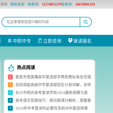
校资讯
择校咨询：杨老师：
15274855379
徐老师：
16670491319
题
中职中专
立即咨询
复读报名
热点阅读
娄底市曾国藩高中复读部学费收费标准及住宿
1
岳阳洞庭高级中学复读部招生计划详解，多样
2
费用详解
长沙市明达高考复读学校2024最新规模与复
3
化选科组合助力学生成长
高考语文答题技巧：病句题满分解析，掌握套
4
读生人数实时统计
2024年中考复读的必要性及杭州中复选择建
5
路轻松应对