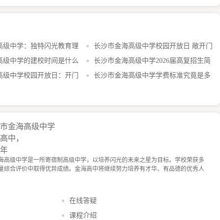
高级中学：独特闪光教育理
长沙市金海高级中学校园开放日 敞开门
环境
高级中学的建校时间是什么
办学校，静下心来育人
长沙市金海高级中学2026届高复招生简
间又如何？
高级中学校园开放日：开门
章，不容错过
长沙市金海高级中学学费标准究竟是多
人
少？
沙市金海高级中学
通高中，
0年
海高级中学是一所寄宿制高级中学，以培养闪光的未来之星为目标。学校荣获多
量综合评价中取得优异成绩。金海高中将继续努力培养有才华、有品德的优秀人
在线答疑
课程介绍