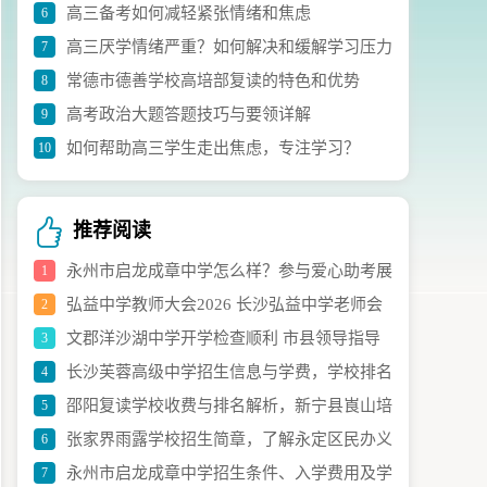
高三备考如何减轻紧张情绪和焦虑
6
议
高三厌学情绪严重？如何解决和缓解学习压力
7
常德市德善学校高培部复读的特色和优势
8
高考政治大题答题技巧与要领详解
9
如何帮助高三学生走出焦虑，专注学习？
10
推荐阅读
永州市启龙成章中学怎么样？参与爱心助考展
1
弘益中学教师大会2026 长沙弘益中学老师会
2
现社会担当
文郡洋沙湖中学开学检查顺利 市县领导指导
3
议报道
长沙芙蓉高级中学招生信息与学费，学校排名
4
新学年工作
邵阳复读学校收费与排名解析，新宁县崀山培
5
怎么样
张家界雨露学校招生简章，了解永定区民办义
6
英高复班详情
永州市启龙成章中学招生条件、入学费用及学
7
务教育新选择