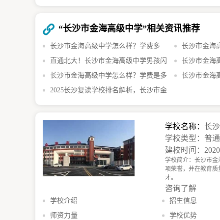
“长沙市金海高级中学”相关资讯推荐
长沙市金海高级中学怎么样？学费多
长沙市金海
少？招生政策全解析
直通北大！长沙市金海高级中学男孩闪
念，卓越校园
长沙市金海
耀物理赛场
长沙市金海高级中学怎么样？学费是多
时候？办学时
长沙市金海
少？
2025长沙复读学校排名解析，长沙市金
办学，静心育
海高级中学成关注焦点
学校名称：
长
学校类型：普
建校时间：202
学校简介：长沙市金
项荣誉，并在教育质
才。
咨询了解
学校介绍
招生信息
师资力量
学校优势