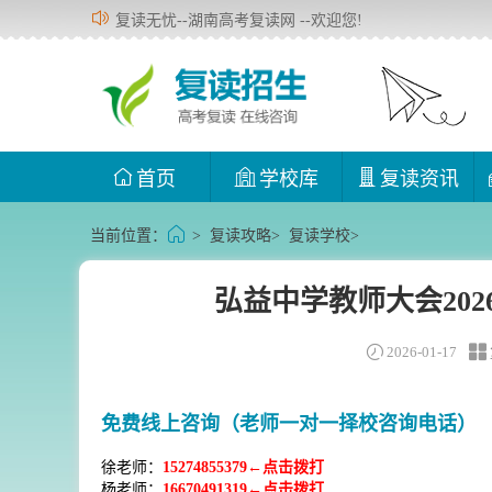
复读无忧--湖南高考复读网 --欢迎您!
首页
学校库
复读资讯
当前位置：
>
复读攻略
>
复读学校
>
弘益中学教师大会20
2026-01-17
免费线上咨询（老师一对一择校咨询电话）
徐老师：
15274855379←点击拨打
杨老师：
16670491319←点击拨打