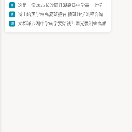
这是一份2025长沙同升湖高级中学高一上学
8
校地址详解
崀山培英学校高复班报名 插班转学流程咨询
9
期期中考试政治试卷含答案答题卡
文郡洋沙湖中学转学要赔钱？曝光强制签高额
10
赔偿协议内幕