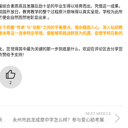
届综合素质高且发展后劲十足的毕业生得以培育而出，凭借这一成果，
校园开放日，教育教学的整个过程原汁原味得以真实呈现，学校为此所
芒便会自然而然地彰显出来 。
于把握“传承”与“创新”之间的平衡要点，借由稳固人心、深入钻研教
根本等这一连串特定举措，便能够把挑战转变为机遇，促使学校在新的
化，您觉得其中最为关键的那一步到底是什么，欢迎在评论区去分享您
点赞给予支持！
2
NEXT ARTICLE
文郡洋沙湖中学开学检查顺利 市县领导指导新学年工作
永州市启龙成章中学怎么样？参与爱心助考展现社会担当