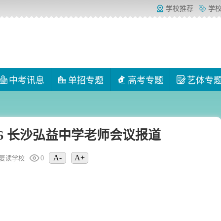
学校推荐
学
中考讯息
单招专题
高考专题
艺体专
26 长沙弘益中学老师会议报道
A-
A+
复读学校
0