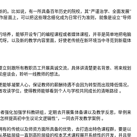
新的。比如说，有一所具备百年历史的院校，其“严谨治学、全面发展”
操作层面上，可以把这些理念细化成为日常行为准则，就像是设立“导师
的培养，能够开设专门的编程课程或者媒体课程，并非是简单地把电脑
式呀，以及新的教学内容里面，好使老传统在新环境当中寻觅到新载体
要立刻跟所有教职员工开展真诚交流，具体讲清楚更名背景、将来规划
轮座谈会，聆听一线教师的想法。
更能够凝聚人心，保证教师的薪酬待遇不会因为转型而出现降低情况，
者攻读学位，使得教师能够看到个人与学校共同成长的清晰路径 。
或者强化加强学科教研组，定期去开展集体备课以及教学反思，举例来
怎样提高初中生议论文逻辑性”，一同去开发教学案例 。
拥有的传统以及师资方面所具备的优势，去打造出特色课程群，要是以
从基础层级一直到高阶层级的校本艺术课程展开系统性的开发，并且举