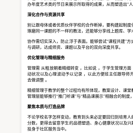
办年度艺术类的节日来展示所取得的成果，从而塑造出“人
深化合作与资源共享
别让跟母体或者优质伙伴学校的合作断掉，要构建起制度
琢磨同一课题的不一样的教法，还能够分享线上题库、学
协作需切实深入，防止浮于表面。能够尝试“课程共建”
与调研，达成师资、课题以及平台的双向深度共享。
优化管理与精细服务
管理需 从粗放朝着精细转变 ，比如说 ，于学生管理方面
动状况以及心理波动予以记录 ，以此方便班主任跟导师开
去做调整 。
精细管理于教学的整个过程均有所体现，教案设计、课堂
管理层能够推行“推门听课”与“精品课展示”相融合的制
聚焦本质与打造品牌
不论学校名字怎样变动，教育到头来必定要回归到培育人
分数，更得去留意学生的品德塑造、身心健康状况以及兴
投身于社区服务当中。