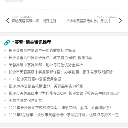
PREV ARTICLE
NEXT ARTICLE
探秘芙蓉高级中学，揭开这所学校的神秘面纱？
长沙市芙蓉高级中学，用心托起学子灿烂梦想
“芙蓉”相关资讯推荐
长沙芙蓉高中复读生一年的收费标准揭晓
长沙芙蓉高中复读班亮点：教学特色·硬件·报考指南
芙蓉高级中学复读部：地址与特色优势全解析
长沙市芙蓉高级中学复读部详情：办学优势、招生与录取线解析
2026长沙芙蓉高中复读费用全览
长沙2026复读名校榜出炉：芙蓉高中实力抢眼
长沙市芙蓉高级中学为何能在2026年长沙复读学校评选中脱颖而出？
芙蓉艺考文化冲刺营
2026年长沙复读学校择校指南：博纳二附、金海、芙蓉哪家强？
2026年3月榜单：长沙市芙蓉高级中学深度评测，优缺点与排名一览