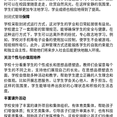
时可以在校园里随意走走，欣赏自然风光。在这样安静的氛围里，
学生们能够更加专注地学习，学业成绩也相应地得到了提高。
封闭式管理
保障
学校采取封闭式运行方式，这对学生的学业和日常起居很有益处。
学校建立了一套周密的管理规范，能够确保学生的安全与健康。在
这种运行方式下，学生可以远离外界的纷扰，专心致志地学习。例
如，学校对手机等电子设备的使用加以控制，使学生不会被游戏、
短视频所吸引。此外，这种管理方式还能锻炼学生的自我约束能力
和独立自主性，帮助他们将来步入社会后能更快地融入环境。
关注个性与价值观培养
学校十分看重学生的个性成长和思想品德塑造。教师们会留意每个
学生的不同之处，支持他们展现自己的长处。在思想品德塑造方
面，学校会借助多种活动和教学，帮助学生建立正确的人生理念和
价值观。比如开展志愿服务，让学生学会关心他人、勇于担当。在
这样的氛围里，学生能够培养出良好的心理状态和积极的生活态
度。
丰富课外活动
学校安排了丰富的课外项目和集体组织。有体育类集体，帮助孩子
们增强体质；有文艺类集体，引导孩子们提升审美水平；也有科技
探索类集体，鼓励孩子们发挥想象力。这些安排能让孩子们均衡成