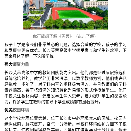
你可能想了解《芙蓉》（点击了解）
孩子上学是家长们非常关心的问题，选择合适的学校，孩子的学习
和发展会更有优势。长沙芙蓉高级中学很受家长和学生的欢迎，下
面来具体了解一下这所学校。
强大
师资力量
长沙芙蓉高级中学的教师团队能力突出。他们都是经过层层筛选和
系统化培养的，教学经历非常深厚。以数学教师为例，他们或许已
经执教十多年了，对学科内容的阐释极为深入。并且教师们的学科
素养很高，善于将艰深的知识转化为易懂的形式传授给学生。他们
不仅关注教材内容，还启发学生深入思考，着力提升学生的探索能
力，许多学生在教师的辅导下学业成绩都有显著提升。
优美
校园环境
这个学校地理位置优越，位于长沙市中心环境宜人的区域。校园内
绿树成荫，鲜花盛开，空气十分清新。学校在环境维护方面下了很
多功夫，使校园显得格外美丽。同学们在这里学习十分惬意，课余