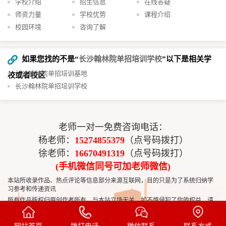
学校介绍
招生信息
在线答疑
师资力量
学校优势
课程介绍
校园环境
咨询了解
如果您找的不是“
长沙翰林院单招培训学校
”以下是相关学
长沙翰林院单招培训基地
校或者校区
长沙翰林院单招培训学校
老师一对一免费咨询电话：
杨老师：
15274855379
（点号码拨打）
徐老师：
16670491319
（点号码拨打）
(手机微信同号可加老师微信)
本站所收录作品、热点评论等信息部分来源互联网，目的只是为了系统归纳学
习参考和传递资讯
所有作品版权归原创作者所有，与本站立场无关，如不慎侵犯了你的权益，请
联系我们50455704
告知，我们将做删除处理！
Copyright © 2022-2032
长沙高考复读网
https://www.hunangaozhi.com All