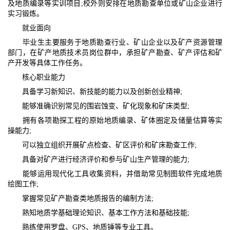
及地质编录等实训项目;校外则安排在地质勘查单位或矿山企业进行
实习锻炼。​
就业面向​
毕业生主要服务于地质勘查行业、矿山企业以及矿产资源管理
部门，在矿产地质技术员岗位群中，承担矿产勘查、矿产评估和矿
产开发等具体工作任务。​
核心职业能力​
具备学习新知识、新技能的能力以及创新创业精神;​
能够准确识别常见的围岩蚀变、矿化现象和矿床类型;​
拥有各项勘探工程的原始地质编录、矿体圈定及储量估算等实
操能力;​
可以独立组织开展矿点检查、矿区评价和矿床勘查工作;​
具备对矿产进行经济评价和参与矿山生产管理的能力;​
能够运用现代化工具收集资料，并借助常见制图软件完成地质
绘图工作;​
掌握常见矿产勘查类地质报告的编制方法;​
熟知地质学基础理论知识、基本工作方法和基础技能;​
熟练使用罗盘、GPS、地质锤等专业工具。​