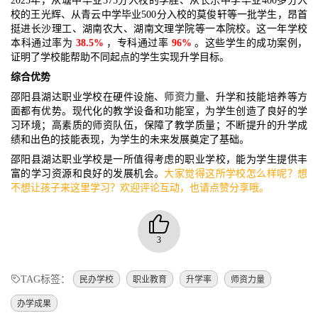
2025年，从塘中毕业375分入校的李胜、从长乐中学毕业400多分入
校的王光辉、从青云中学毕业500分入校的莫俊轩等一批学生，昂首
挺进长沙理工、湖南农大、湖南文理学院等一本院校。这一年学校
本科通过率为
38.5%
，专科通过率
96%
。这些学生的成功案例，
证明了学校能帮助不同起点的学生实现升学目标。
综合优势
邵阳县湖达职业学校在硬件设施、
师资力量
、升学和技能培养等方
面都有优势。现代化的教学设备和功能室，为学生创造了良好的学
习环境；高素质的师资队伍，保障了教学质量；不断提升的升学成
绩和出色的技能表现，为学生的未来发展奠定了基础。
邵阳县湖达职业学校是一所值得考虑的职业学校，能为学生提供丰
富的学习资源和良好的发展机会。
大家觉得这所学校怎么样呢？想
不想让孩子来这里学习？欢迎评论互动，也请点赞分享哦。
3
TAG标签：
民办学校
职业教育
升学率
师资力量
办学成果