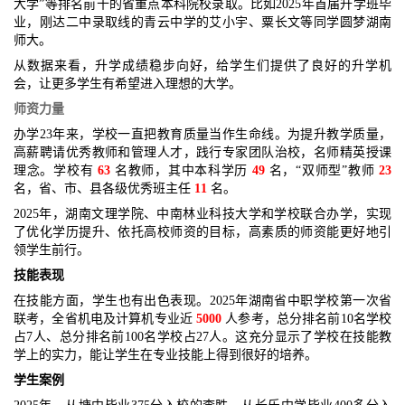
大学”等排名前十的省重点本科院校录取。比如2025年首届升学班毕
业，刚达二中录取线的青云中学的艾小宇、粟长文等同学圆梦湖南
师大。
从数据来看，升学成绩稳步向好，给学生们提供了良好的升学机
会，让更多学生有希望进入理想的大学。
师资力量
办学23年来，学校一直把教育质量当作生命线。为提升教学质量，
高薪聘请优秀教师和管理人才，践行专家团队治校，名师精英授课
理念。学校有
63
名教师，其中本科学历
49
名，“双师型”教师
23
名，省、市、县各级优秀班主任
11
名。
2025年，湖南文理学院、中南林业科技大学和学校联合办学，实现
了优化学历提升、依托高校师资的目标，高素质的师资能更好地引
领学生前行。
技能表现
在技能方面，学生也有出色表现。2025年湖南省中职学校第一次省
联考，全省机电及计算机专业近
5000
人参考，总分排名前10名学校
占7人、总分排名前100名学校占27人。这充分显示了学校在技能教
学上的实力，能让学生在专业技能上得到很好的培养。
学生案例