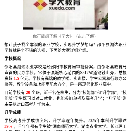
你可能想了解《学大》（点击了解）
想让孩子找个靠谱的职业学校，实现升学梦想吗？邵阳县湖达职业
学校就是个不错的选择，下面给大家详细介绍。
学校概况
邵阳县湖达职业学校是经邵阳市教育局审批备案，由邵阳县教育局
直管的
民办学校
。它位于县城核心范围的S317省道铜钱山旁，总投
资超
1.5
亿元。学校有高端的教学楼、实训楼、学生公寓和行政办公
楼等，教学设备和功能室配套齐全，是一所现代化职业高中。
目前学校有
20
个班，近千名在校生，分为“技能部”和“升学部”。“技
能部”学生既可以对口就业，也能参加单招及高考升学；“升学部”则
主要以对口高考升学为主。
升学成绩
学校高考升学成绩突出，
升学率
逐年提升。2025年本科
升学率
达
39%
，且年年都有学生被“湖南师范大学、湖南农业大学、长沙理工