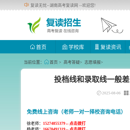
复读无忧--湖南高考复读网 --欢迎您!
首页
学校库
复读资讯
当前位置：
首页
>
高考答疑
>
志愿填报
>
投档线和录取线一般差
2025-08-06
免费线上咨询（老师一对一择校咨询电话）
徐老师：
15274855379←点击拨打
杨老师：
16670491319←点击拨打