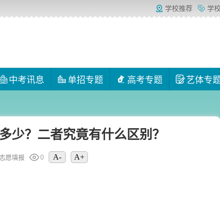
学校推荐
学
中考讯息
单招专题
高考专题
艺体专
多少？二者究竟有什么区别？
A-
A+
志愿填报
0