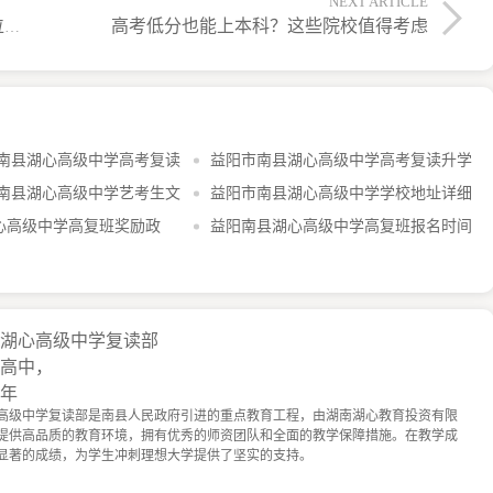
NEXT ARTICLE
高考低分也能上本科？这些院校值得考虑
2025年985、211大学在湖南的录取分数线及位次是多少？
阳市南县湖心高级中学高考复读
益阳市南县湖心高级中学高考复读升学
阳市南县湖心高级中学艺考生文
率究竟如何？
益阳市南县湖心高级中学学校地址详细
情
心高级中学高复班奖励政
介绍，你知道在哪吗？
益阳南县湖心高级中学高复班报名时间
学习热情，提高学习积极性
及要求
县湖心高级中学复读部
通高中，
0年
高级中学复读部是南县人民政府引进的重点教育工程，由湖南湖心教育投资有限
提供高品质的教育环境，拥有优秀的师资团队和全面的教学保障措施。在教学成
显著的成绩，为学生冲刺理想大学提供了坚实的支持。