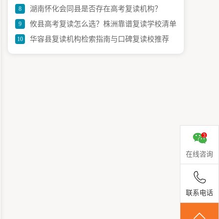
湖南怀化会同县是否存在高考复读机构？
8
与招生全攻略
攸县高考复读怎么选？株洲靠谱复读学校清单
9
华容县复读机构检索指南与口碑复读校推荐
10
与建议
在线咨询
联系电话