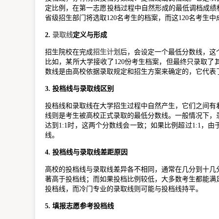
定比例，在第一志愿投档过程中自然形成的最低调档成绩标
省级招生部门将选取120名考生的档案，而这120名考生
2.
录取线
定义与形成
招生院校在完成
招生计划
后，会设定一个最低分数线，这
比如，某所大学接收了120份考生档案，但最终只录取了其
数线是由高校依据录取规定和招生方案来确定的，它代表
3. 投档线与录取线区别
投档线和录取线在大学招生过程中自然产生，它们之间有
线则是考生被高校正式录取的最低分数线。一般情况下，
达到1:1时，这两个分数线会一致；如果比例超过1:1
线。
4. 投档线与录取线差距原因
高校的投档线与录取线差异各不相同，通常在几分到十几
著高于投档线；而如果投档比例较低，大多数考生都能满
投档线，而冷门专业的录取线则可能与投档线持平。
5. 填报志愿参考投档线