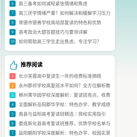
高三备考如何减轻紧张情绪和焦虑
6
议
高三厌学情绪严重？如何解决和缓解学习压力
7
常德市德善学校高培部复读的特色和优势
8
高考政治大题答题技巧与要领详解
9
如何帮助高三学生走出焦虑，专注学习？
10
推荐阅读
长沙芙蓉高中复读生一年的收费标准揭晓
1
永州郡祁学校高复班水平如何？全方位解析教
2
郴州菁华园学校深度解析：复读班亮点、收费
3
学实力与升学成效
全面解析岳阳郡华学校：特色办学、教学成绩
4
与办学特色全指南
南县与益阳高考复读班精选｜择校实用指引
5
与获奖亮点
娄底新化县高考复读班推荐，优质学校名单与
6
益阳朝阳学校深度解析：特色办学、校园实景
7
择校指南请查收