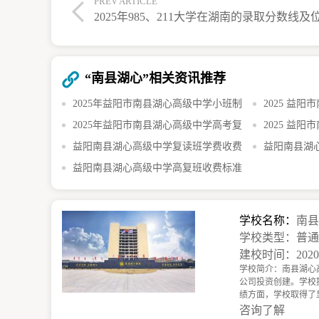
PREV ARTICLE
“南县湖心”相关资讯推荐
2025年益阳市南县湖心高级中学小班制
2025 益
高考复读班详情
2025年益阳市南县湖心高级中学高考复
招生简章详情
2025 益
读政策详情
益阳南县湖心高级中学复读班学费收费
化课冲刺班详
益阳南县湖
标准及高分优惠政策全解析
益阳南县湖心高级中学高复班收费标准
策，激发学生
及优惠政策解析
学校名称：
南
学校类型：普
建校时间：202
学校简介：南县湖心
公司投资创建。学校
绩方面，学校取得了
咨询了解