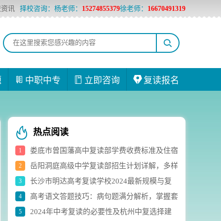
校资讯
择校咨询：杨老师：
15274855379
徐老师：
16670491319
题
中职中专
立即咨询
复读报名
热点阅读
娄底市曾国藩高中复读部学费收费标准及住宿
1
岳阳洞庭高级中学复读部招生计划详解，多样
2
费用详解
长沙市明达高考复读学校2024最新规模与复
3
化选科组合助力学生成长
高考语文答题技巧：病句题满分解析，掌握套
4
读生人数实时统计
2024年中考复读的必要性及杭州中复选择建
5
路轻松应对