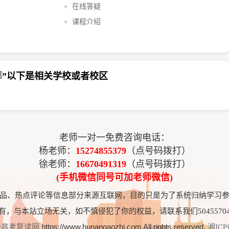
在线答疑
课程介绍
部
”以下是相关学校或者校区
老师一对一免费咨询电话：
杨老师：
15274855379
（点号码拨打）
徐老师：
16670491319
（点号码拨打）
(手机微信同号可加老师微信)
品、热点评论等信息部分来源互联网，目的只是为了系统归纳学习
有，与本站立场无关，如不慎侵犯了你的权益，请
联系我们5045570
https://www.hunangaozhi.com All rights reserved.
沙高考复读网
湘ICP