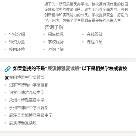
旗下的一所高质量民办学校。该校拥有现代化的校园
设施和优秀的教师团队，致力于培养全面发展、具有
创新精神和实践能力的公民。学校提供安全、舒适的
学习环境，为每个学生规划幸福美好的未来人生。
咨询了解
学校介绍
招生信息
在线答疑
师资力量
学校优势
课程介绍
校园环境
咨询了解
如果您找的不是“
辰溪博雅复读班
”以下是相关学校或者校
益阳博雅中学复读部
区
汨罗市博雅中学高复部
汨罗市博雅高级中学
永州市博雅高级中学
永州市博雅中学高复部
辰溪县君诚博雅高级中学
辰溪博雅复读班