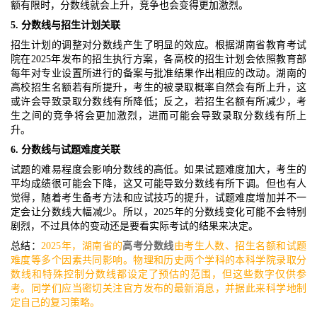
额有限时，分数线就会上升，竞争也会变得更加激烈。
5. 分数线与招生计划关联
招生计划的调整对分数线产生了明显的效应。根据湖南省教育考试
院在2025年发布的招生执行方案，各高校的招生计划会依照教育部
每年对专业设置所进行的备案与批准结果作出相应的改动。湖南的
高校招生名额若有所提升，考生的被录取概率自然会有所上升，这
或许会导致录取分数线有所降低；反之，若招生名额有所减少，考
生之间的竞争将会更加激烈，进而可能会导致录取分数线有所上
升。
6. 分数线与试题难度关联
试题的难易程度会影响分数线的高低。如果试题难度加大，考生的
平均成绩很可能会下降，这又可能导致分数线有所下调。但也有人
觉得，随着考生备考方法和应试技巧的提升，试题难度增加并不一
定会让分数线大幅减少。所以，2025年的分数线变化可能不会特别
剧烈，不过具体的变动还是要看实际考试的结果来决定。
总结：
2025年，湖南省的
高考分数线
由考生人数、招生名额和试题
难度等多个因素共同影响。物理和历史两个学科的本科学院录取分
数线和特殊控制分数线都设定了预估的范围，但这些数字仅供参
考。同学们应当密切关注官方发布的最新消息，并据此来科学地制
定自己的复习策略。