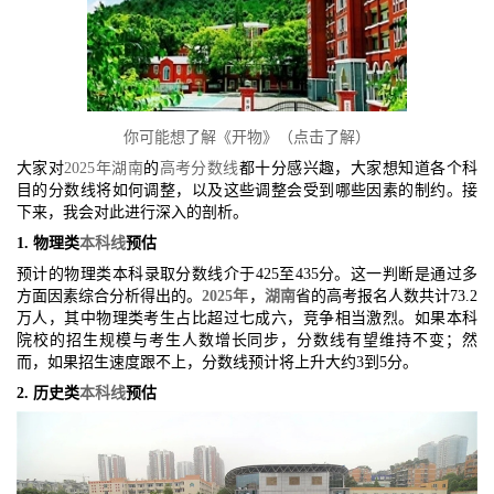
你可能想了解《开物》（点击了解）
大家对
2025年
湖南
的
高考分数线
都十分感兴趣，大家想知道各个科
目的分数线将如何调整，以及这些调整会受到哪些因素的制约。接
下来，我会对此进行深入的剖析。
1. 物理类
本科线
预估
预计的物理类本科录取分数线介于425至435分。这一判断是通过多
方面因素综合分析得出的。
2025年
，
湖南
省的高考报名人数共计73.2
万人，其中物理类考生占比超过七成六，竞争相当激烈。如果本科
院校的招生规模与考生人数增长同步，分数线有望维持不变；然
而，如果招生速度跟不上，分数线预计将上升大约3到5分。
2. 历史类
本科线
预估