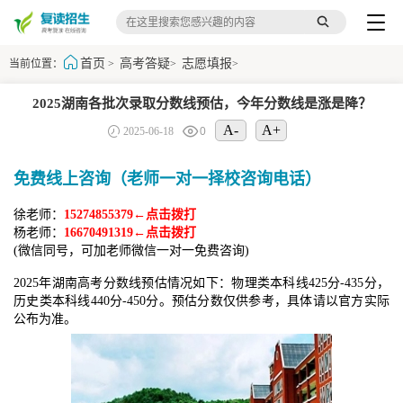
首页
高考答疑
志愿填报
当前位置：
>
>
>
2025湖南各批次录取分数线预估，今年分数线是涨是降？
A-
A+
2025-06-18
0
免费线上咨询（老师一对一择校咨询电话）
徐老师：
15274855379←点击拨打
杨老师：
16670491319←点击拨打
(微信同号，可加老师微信一对一免费咨询)
2025年湖南高考分数线预估情况如下：物理类本科线425分-435分，
历史类本科线440分-450分。预估分数仅供参考，具体请以官方实际
公布为准。