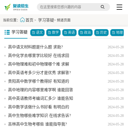
首页
学习答疑
当前位置：
>
> 频道页面
学习答疑
语文
数学
英语
政治
历史
地理
高中语文材料题是什么题 求助?
2024-05-28
高中化学去哪里学比较好 在线求回
2024-05-28
答?
高中物理难和初中物理哪个难 求解
2024-05-28
答?
高中英语考多少分才是优秀 求解答?
2024-05-28
贵阳高中数学哪个教得好 有知道的
2024-05-28
吗?
高中地理的内容哪里难学啊 谁能回答
2024-05-28
下?
高中英语教师考编词汇多少 谁能告知
2024-05-28
我?
高中数学该做什么书好看 有明白的
2024-05-28
吗?
高中生物哪些难学知识 在线求告诉?
2024-05-28
吉林高中生物考哪些 谁能指导我?
2024-05-28