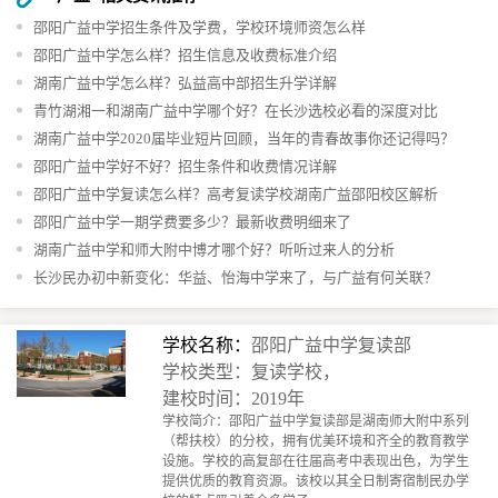
邵阳广益中学招生条件及学费，学校环境师资怎么样
邵阳广益中学怎么样？招生信息及收费标准介绍
湖南广益中学怎么样？弘益高中部招生升学详解
青竹湖湘一和湖南广益中学哪个好？在长沙选校必看的深度对比
湖南广益中学2020届毕业短片回顾，当年的青春故事你还记得吗？
邵阳广益中学好不好？招生条件和收费情况详解
邵阳广益中学复读怎么样？高考复读学校湖南广益邵阳校区解析
邵阳广益中学一期学费要多少？最新收费明细来了
湖南广益中学和师大附中博才哪个好？听听过来人的分析
长沙民办初中新变化：华益、怡海中学来了，与广益有何关联？
学校名称：
邵阳广益中学复读部
学校类型：复读学校，
建校时间：2019年
学校简介：邵阳广益中学复读部是湖南师大附中系列
（帮扶校）的分校，拥有优美环境和齐全的教育教学
设施。学校的高复部在往届高考中表现出色，为学生
提供优质的教育资源。该校以其全日制寄宿制民办学