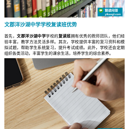
文郡洋沙湖中学
学校
复读班
优势
首先，
文郡洋沙湖中学
学校的
复读班
拥有优秀的
教师团队
，他们经
验丰富，教学方法灵活多样。其次，学校提供丰富的
复习资料
和模
拟试题，帮助学生系统复习，提升考试成绩。此外，学校还会定期
组织各类
活动
，丰富学生的课余生活，培养学生的综合素养。