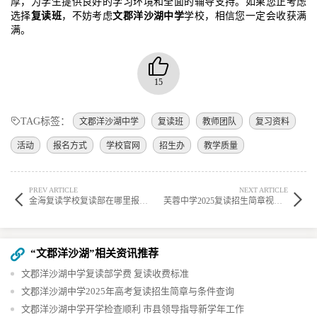
厚，为学生提供良好的学习环境和全面的辅导支持。如果您正考虑
选择
复读班
，不妨考虑
文郡洋沙湖中学
学校，相信您一定会收获满
满。
15
TAG标签：
文郡洋沙湖中学
复读班
教师团队
复习资料
活动
报名方式
学校官网
招生办
教学质量
PREV ARTICLE
NEXT ARTICLE
金海复读学校复读部在哪里报名?学校复读怎么样啊? ?
芙蓉中学2025复读招生简章视频?学校复读怎么样报名呢? ?
“文郡洋沙湖”相关资讯推荐
文郡洋沙湖中学复读部学费 复读收费标准
文郡洋沙湖中学2025年高考复读招生简章与条件查询
文郡洋沙湖中学开学检查顺利 市县领导指导新学年工作