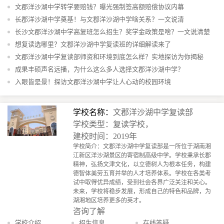
文郡洋沙湖中学转学要赔钱？曝光强制签高额赔偿协议内幕
长郡洋沙湖中学奠基！与文郡洋沙湖中学啥关系？一文说清
长沙文郡洋沙湖中学高复班怎么招生？奖学金政策是啥？一文说清楚
想复读选哪里？文郡洋沙湖中学复读班的详细解读来了
文郡洋沙湖中学复读部师资和环境到底怎么样？实地探访为你揭秘
成果丰硕声名远播，为什么这么多人选择文郡洋沙湖中学？
入眼皆是景！探访文郡洋沙湖中学让人心动的校园环境
学校名称：
文郡洋沙湖中学复读部
学校类型：复读学校，
建校时间：2019年
学校简介：文郡洋沙湖中学复读部是一所位于湖南湘
江新区洋沙湖景区的寄宿制高级中学。学校秉承长郡
精神，弘扬文津文化，以立德树人为根本任务，构建
德智体美劳五育并举的人才培养体系。学校在各类考
试中取得优异成绩，受到社会各界广泛关注和关心。
未来，学校将稳步发展，形成自己的特色和品牌，为
湖湘地区培养更多的英才。
咨询了解
学校介绍
招生信息
在线答疑