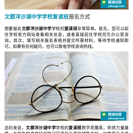
文郡洋沙湖中学
学校
复读班
报名方式
想要报名
文郡洋沙湖中学
学校的
复读班
非常简单。首先，您可以前
往学校官方网站查看相关信息，或者直接前往学校
招生办
公室咨
询。其次，填写相关报名表格并提交所需材料，等待学校通知即
可。如果有任何疑问，也可以致电学校咨询热线。
总的来说，
文郡洋沙湖中学
学校的
复读班
教学质量
高，师资力量雄