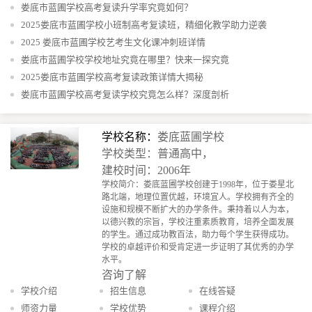
娄底市蓝圃学校高考复读升学率究竟如何？
2025娄底市蓝圃学校小班制高考复读班，精细化教学助力逆袭
2025 娄底市蓝圃学校艺考生文化课冲刺班详情
娄底市蓝圃学校学校地址究竟在哪里？快来一探究竟
2025娄底市蓝圃学校高考复读政策详情大揭秘
娄底市蓝圃学校高考复读学校究竟怎么样？深度剖析
学校名称：
娄底蓝圃学校
学校类型：普通高中，
建校时间：2006年
学校简介：娄底蓝圃学校创建于1998年，位于娄星北
路北端，地理位置优越，环境宜人。学校拥有齐全的
设施和规模不断扩大的办学条件。秉持着以人为本，
以德兴教的宗旨，学校注重素质教育，培养全面发展
的学生。通过成功教百法，助力每个学生获得成功。
学校的卓越评价和受肯定进一步证明了其优秀的办学
水平。
咨询了解
学校介绍
招生信息
在线答疑
师资力量
学校优势
课程介绍