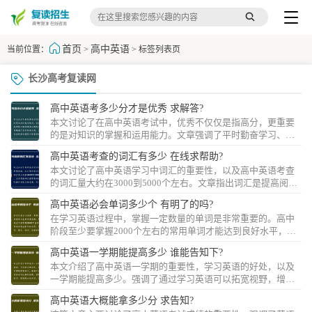
首页
高中英语
当前位置：
>
> 标签列表页
长沙高考复读网
高中英语考多少分才是优秀 求解答?
本文讨论了在高中英语考试中，优秀不仅仅是指高分，更重要
的是对知识的掌握和运用能力。文章强调了平时勤奋学习、注
重实际运用和持续提升的重要性。不要过分追求分数，而是要
高中英语考查的词汇有多少 在线求帮助?
注重...
本文讨论了高中英语学习中词汇的重要性，以及高中英语考查
的词汇量大约在3000到5000个左右。文章指出词汇是提高阅
读、写作和听力能力的关键，对于英语考试也至关重要。因
高中英语必会单词多少个 有明了的吗?
此，学生...
在学习英语过程中，掌握一定数量的单词是非常重要的。高中
阶段至少要掌握2000个左右的常用单词才能达到良好水平，包
括数字、颜色、动词、形容词等。不断积累和复习是提高英语
高中英语一学期能提高多少 谁能告知下?
水...
本文介绍了高中英语一学期的重要性，学习英语的好处，以及
一学期能提高多少。强调了通过学习英语可以拓宽视野，增加
交流能力，提高就业竞争力，并指出每学习一学期英语都能够
高中英语大概能拿多少分 求告知?
提高听、...