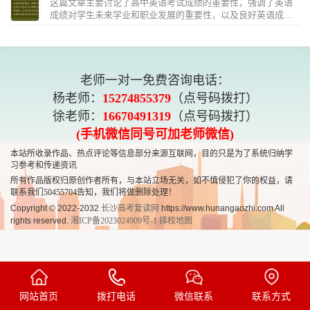
这篇文章主要讨论了高中英语考试成绩的重要性，强调了英语
成绩对学生未来学业和职业发展的重要性，以及良好英语成绩
的影响和如何提高英语成绩的方法。文章指出，通过努力学习
英语...
老师一对一免费咨询电话：
杨老师：
15274855379
（点号码拨打）
徐老师：
16670491319
（点号码拨打）
(手机微信同号可加老师微信)
本站所收录作品、热点评论等信息部分来源互联网，目的只是为了系统归纳学
习参考和传递资讯
所有作品版权归原创作者所有，与本站立场无关，如不慎侵犯了你的权益，请
联系我们50455704
告知，我们将做删除处理！
Copyright © 2022-2032
长沙高考复读网
https://www.hunangaozhi.com All
rights reserved.
湘ICP备2023024909号-1
择校地图
网站首页
拨打电话
微信联系
联系方式