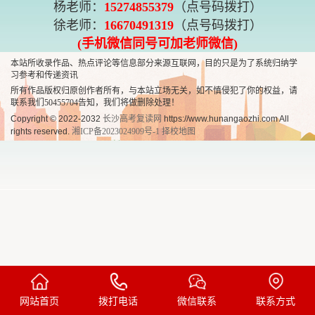
杨老师：
15274855379
（点号码拨打）
徐老师：
16670491319
（点号码拨打）
(手机微信同号可加老师微信)
本站所收录作品、热点评论等信息部分来源互联网，目的只是为了系统归纳学
习参考和传递资讯
所有作品版权归原创作者所有，与本站立场无关，如不慎侵犯了你的权益，请
联系我们50455704
告知，我们将做删除处理！
Copyright © 2022-2032
长沙高考复读网
https://www.hunangaozhi.com All
rights reserved.
湘ICP备2023024909号-1
择校地图
网站首页
拨打电话
微信联系
联系方式