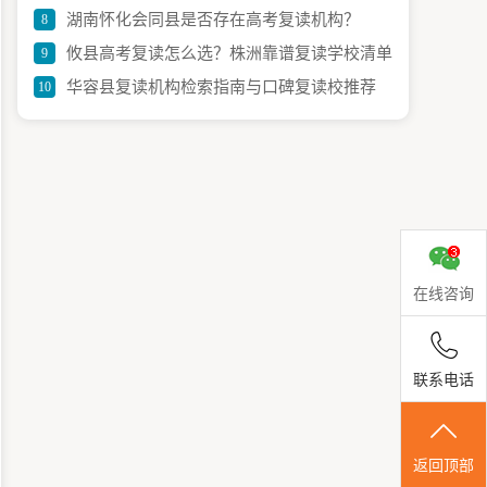
湖南怀化会同县是否存在高考复读机构？
8
与招生全攻略
攸县高考复读怎么选？株洲靠谱复读学校清单
9
华容县复读机构检索指南与口碑复读校推荐
10
与建议
在线咨询
联系电话
返回顶部