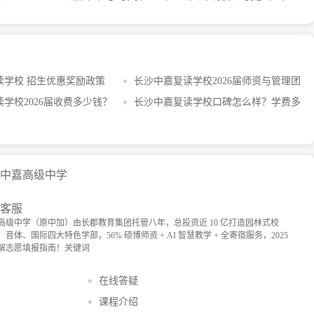
读学校 招生优惠奖励政策
长沙中嘉复读学校2026届师资与管理团
看
学校2026届收费多少钱？
队介绍
长沙中嘉复读学校口碑怎么样？学费多
惠
少？
沙中嘉高级中学
询客服
高级中学（原中加）由长郡教育集团托管八年，总投资近 10 亿打造园林式校
体、国际四大特色学部，56% 硕博师资 + AI 智慧教学 + 全寄宿服务，2025
志愿填报指南！​ 关键词​
在线答疑
课程介绍