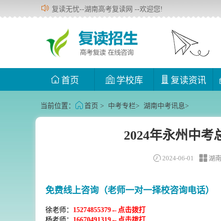
复读无忧--湖南高考复读网 --欢迎您!
首页
学校库
复读资讯
当前位置：
首页
>
中考专栏
>
湖南中考讯息
>
2024年永州中
2024-06-01
湖
免费线上咨询（老师一对一择校咨询电话）
徐老师：
15274855379←点击拨打
杨老师：
16670491319←点击拨打