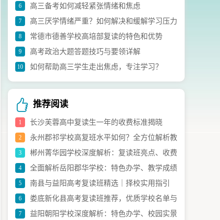
高三备考如何减轻紧张情绪和焦虑
6
议
高三厌学情绪严重？如何解决和缓解学习压力
7
常德市德善学校高培部复读的特色和优势
8
高考政治大题答题技巧与要领详解
9
如何帮助高三学生走出焦虑，专注学习？
10
推荐阅读
长沙芙蓉高中复读生一年的收费标准揭晓
1
永州郡祁学校高复班水平如何？全方位解析教
2
郴州菁华园学校深度解析：复读班亮点、收费
3
学实力与升学成效
全面解析岳阳郡华学校：特色办学、教学成绩
4
与办学特色全指南
南县与益阳高考复读班精选｜择校实用指引
5
与获奖亮点
娄底新化县高考复读班推荐，优质学校名单与
6
益阳朝阳学校深度解析：特色办学、校园实景
7
择校指南请查收