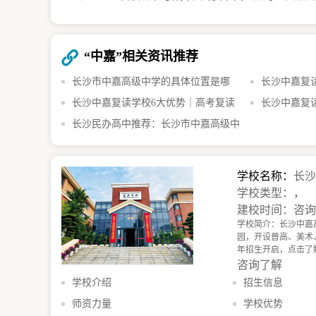
“中嘉”相关资讯推荐
长沙市中嘉高级中学的具体位置是哪
长沙中嘉复
里？
长沙中嘉复读学校6大优势｜高考复读
2026复读生必
长沙中嘉复读
班怎么选
长沙民办高中推荐：长沙市中嘉高级中
学费标准及优
学的办学特色与优势
学校名称：
长
学校类型：，
建校时间：咨
学校简介：长沙中嘉
园，开设普高、美术、音
年招生开启，点击了解
咨询了解
学校介绍
招生信息
师资力量
学校优势