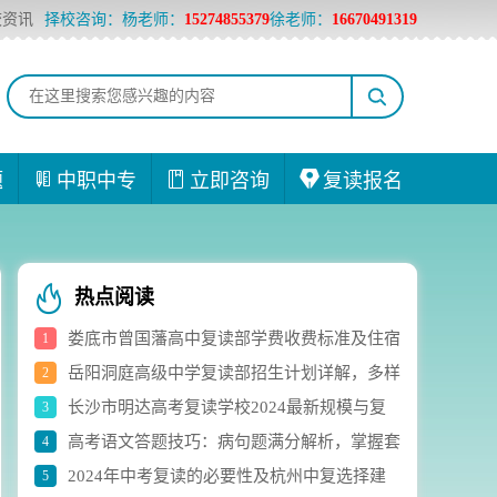
校资讯
择校咨询：杨老师：
15274855379
徐老师：
16670491319
题
中职中专
立即咨询
复读报名
热点阅读
娄底市曾国藩高中复读部学费收费标准及住宿
1
岳阳洞庭高级中学复读部招生计划详解，多样
2
费用详解
长沙市明达高考复读学校2024最新规模与复
3
化选科组合助力学生成长
高考语文答题技巧：病句题满分解析，掌握套
4
读生人数实时统计
2024年中考复读的必要性及杭州中复选择建
5
路轻松应对