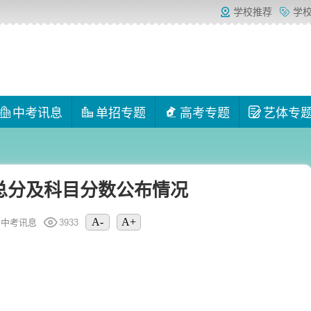
学校推荐
学
中考讯息
单招专题
高考专题
艺体专
考总分及科目分数公布情况
A-
A+
南中考讯息
3933