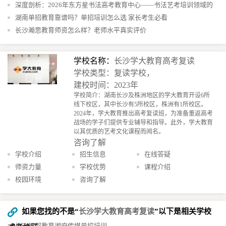
造的阳光单招究竟有多牛？
深度剖析：2026年东方星书法高考教育中心——书法艺考培训领域的
十五年坚守者
湖南单招教育靠谱吗？单招培训怎么选 家长考生必看
长沙瀚思教育师资怎么样？老师水平真实评价
学校名称：
长沙学大教育高考复读
学校类型：复读学校，
建校时间：2023年
学校简介：湖南长沙及株洲地区的学大教育开设6所
线下校区，其中长沙有5所校区，株洲有1所校区。
2024年，学大教育推出高考复读班，为准备重返高考
战场的学子们提供专业辅导和指导。此外，学大教育
以其优质的艺考文化课程而闻名。
咨询了解
学校介绍
招生信息
在线答疑
师资力量
学校优势
课程介绍
校园环境
咨询了解
如果您找的不是“
长沙学大教育高考复读
”以下是相关学校
长沙银河教育湘府传媒单招培训