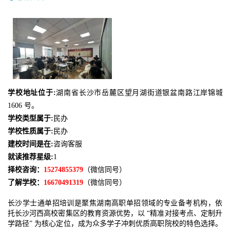
学校地址位于:
湖南省长沙市岳麓区望月湖街道银盆南路江岸锦城商住小
1606 号。
学校类型属于:
民办
学校性质属于:
民办
建校时间是在:
咨询客服
就读推荐星级:
1
择校咨询：
15274855379
（微信同号）
了解学校：
16670491319
（微信同号）
长沙学士通单招培训是聚焦湖南高职单招领域的专业备考机构，依
托长沙河西高校密集区的教育资源优势，以 “精准对接考点、定制升
学路径” 为核心定位，成为众多学子冲刺优质高职院校的特色选择。