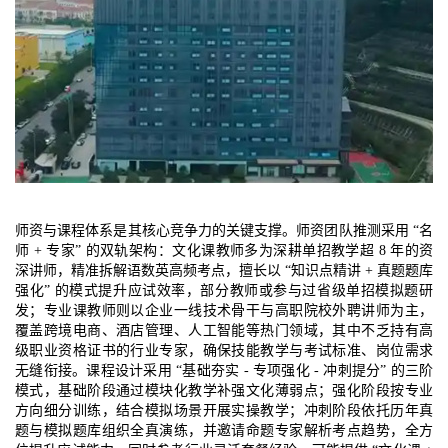
师资与课程体系是其核心竞争力的关键支撑。师资团队推测采用 “名
师 + 专家” 的双轨架构：文化课教师多为深耕单招教学超 8 年的资
深讲师，精准拆解语数英高频考点，擅长以 “知识点精讲 + 真题题库
强化” 的模式提升应试效率，部分教师或参与过省级单招模拟题研
发；专业课教师则以企业一线技术骨干与高职院校外聘讲师为主，
覆盖跨境电商、酒店管理、人工智能等热门领域，其中不乏持有高
级职业资格证书的行业专家，确保技能教学与考试标准、岗位需求
无缝衔接。课程设计采用 “基础夯实 - 专项强化 - 冲刺提分” 的三阶
模式，基础阶段通过模块化教学补强文化薄弱点；强化阶段按专业
方向细分训练，结合模拟场景开展实操教学；冲刺阶段依托历年真
题与模拟题库组织全真演练，并邀请命题专家解析考点趋势，全方