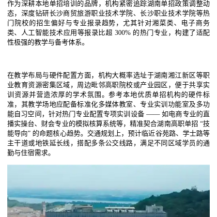
作为深耕本地单招培训的品牌，机构紧密追踪湖南单招政策调整动
态，深度钻研长沙商贸旅游职业技术学院、长沙职业技术学院等热
门院校的招生偏好与专业报录趋势，尤其针对湘菜类、电子商务
类、人工智能技术应用等报录比超 300% 的热门专业，构建了适配
性极强的教学与备考体系。​
在教学布局与硬件配置方面，机构大概率选址于湖南湘江新区等职
业教育资源密集区域，周边毗邻高职院校或产业园区，便于共享实
训资源并营造浓厚的学术氛围。参考本地优质单招机构的硬件标
准，其教学场地应配备标准化多媒体教室、专业实训功能室及多功
能自习空间，针对热门专业配置专项实训设备 —— 如电商专业的直
播实操台、财会专业的模拟核算系统等，精准契合湖南高职单招 “技
能导向” 的命题核心趋势。交通规划上，预计临近谷苑路、学士路等
主干道或地铁延长线，搭配多条公交线路，满足不同区域学员的通
勤与住宿需求。​