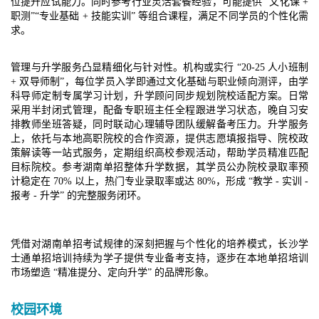
位提升应试能力。同时参考行业灵活套餐经验，可能提供 “文化课 +
职测”“专业基础 + 技能实训” 等组合课程，满足不同学员的个性化需
求。​
管理与升学服务凸显精细化与针对性。机构或实行 “20-25 人小班制
+ 双导师制”，每位学员入学即通过文化基础与职业倾向测评，由学
科导师定制专属学习计划，升学顾问同步规划院校适配方案。日常
采用半封闭式管理，配备专职班主任全程跟进学习状态，晚自习安
排教师坐班答疑，同时联动心理辅导团队缓解备考压力。升学服务
上，依托与本地高职院校的合作资源，提供志愿填报指导、院校政
策解读等一站式服务，定期组织高校参观活动，帮助学员精准匹配
目标院校。参考湖南单招整体升学数据，其学员公办院校录取率预
计稳定在 70% 以上，热门专业录取率或达 80%，形成 “教学 - 实训 -
报考 - 升学” 的完整服务闭环。​
凭借对湖南单招考试规律的深刻把握与个性化的培养模式，长沙学
士通单招培训持续为学子提供专业备考支持，逐步在本地单招培训
市场塑造 “精准提分、定向升学” 的品牌形象。​
校园环境