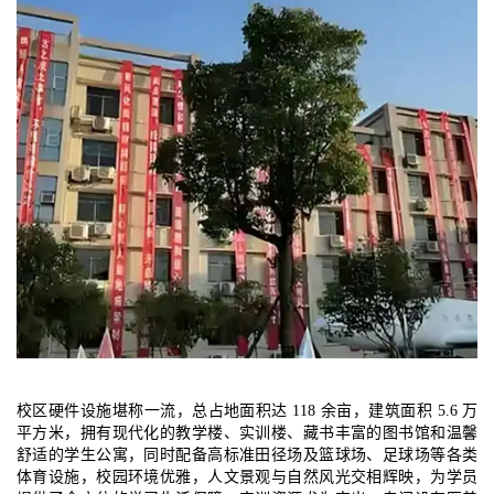
校区硬件设施堪称一流，总占地面积达 118 余亩，建筑面积 5.6 万
平方米，拥有现代化的教学楼、实训楼、藏书丰富的图书馆和温馨
舒适的学生公寓，同时配备高标准田径场及篮球场、足球场等各类
体育设施，校园环境优雅，人文景观与自然风光交相辉映，为学员