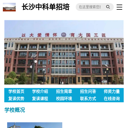
长沙中科单招培
训
学校首页
学校介绍
招生简章
招生问答
师资力量
复读优势
复读课程
校园环境
联系方式
在线咨询
学校概况