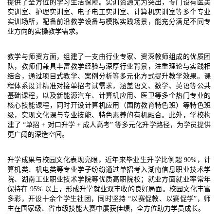
提供了全方位的学习生活保障。实训资源尤为突出，专门设有医美
实训室、护理实训室、电子电工实训室、计算机实训室等多个专业
实训场所，配备前沿教学设备与模拟实践场景，能充分满足不同专
业方向的实操教学需求。
教学与师资方面，组建了一支由行业专家、资深教师组成的优质团
队，教师们兼具丰富教学经验与深厚行业背景，注重理论与实践相
结合，通过项目式教学、案例分析等多元化方式提升教学效果。课
程体系设计精准对接单招考试需求，涵盖语文、数学、英语等公共
基础课程，以及新能源汽车、计算机应用、医卫等多个热门专业的
核心技能课程，同时开设计算机应用（国防教育特色班）等特色班
级，实现文化课与专业技能、特色素养的有机融合。此外，学校构
建了 “单招 + 对口升学 + 成人高考” 等多元化升学路径，为学员提供
更广阔的深造空间。
升学成果与校园文化表现亮眼，近年来毕业生升学比例超 90%，计
算机类、机电类等专业学子纷纷通过单招考入湖南信息职业技术学
院、湖南工业职业技术学院等优质高职院校；就业方面就业率常年
保持在 95% 以上，形成升学就业双丰收的良好局面。校园文化丰富
多彩，开设十余个学生社团，同时坚持 “以赛促教、以赛促学”，师
生在国家级、省市级技能大赛中屡获佳绩，全方位助力学员成长。